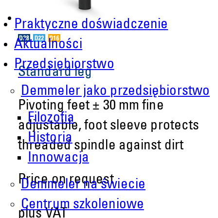
Praktyczne doświadczenie
Aktualności
Przedsiębiorstwo
Standard leg
Demmeler jako przedsiębiorstwo
Pivoting feet ± 30 mm fine
Filozofia
adjustable, foot sleeve protects
Historia
threaded spindle against dirt
Innowacja
Price on request
Demmeler na świecie
Centrum szkoleniowe
plus VAT