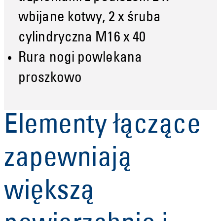
wbijane kotwy, 2 x śruba
cylindryczna M16 x 40
Rura nogi powlekana
proszkowo
Elementy łączące
zapewniają
większą