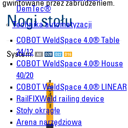
gwintowane przez zabrudzeniem.
DemTec®
Nogi stołu
Technika automatyzacji
COBOT WeldSpace 4.0® Table
24/12
System:
COBOT WeldSpace 4.0® House
40/20
COBOT WeldSpace 4.0® LINEAR
RailFIXWeld railing device
Stoły okrągłe
Arena narzędziowa