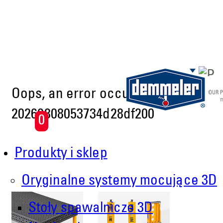
Skip to main content
Oops, an error occurred! Code:
20260808053734d28df200
0
Produkty i sklep
Oryginalne systemy mocujące 3D
Stoły spawalnicze 3D