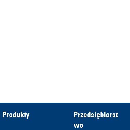
represented by the
Demmeler Maschinenbau
Verwaltungs GmbH
HRB 13149 AG Memmingen
Demmeler Automatisierung &
Roboter GmbH
HRB 11639
Produkty
Przedsiębiorst
wo