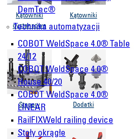
DemTec®
Kątowniki
Kątowniki
dystansowe
Technika automatyzacji
COBOT WeldSpace 4.0® Table
24/12
COBOT WeldSpace 4.0®
House 40/20
COBOT WeldSpace 4.0®
Stopery
Dodatki
LINEAR
RailFIXWeld railing device
Stoły okrągłe