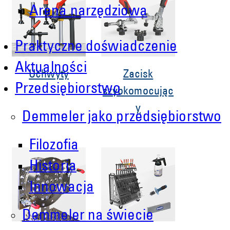
Arena narzędziowa
Praktyczne doświadczenie
Aktualności
Uchwyty
Zacisk
Przedsiębiorstwo
szybkomocując
y
Demmeler jako przedsiębiorstwo
Filozofia
Historia
Innowacja
Demmeler na świecie