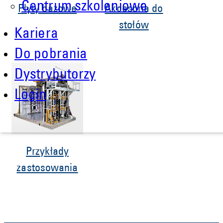
Centrum szkoleniowe
Płyty bazowe
Akcesoria do
stołów
Kariera
Do pobrania
Dystrybutorzy
Login
Przykłady
zastosowania