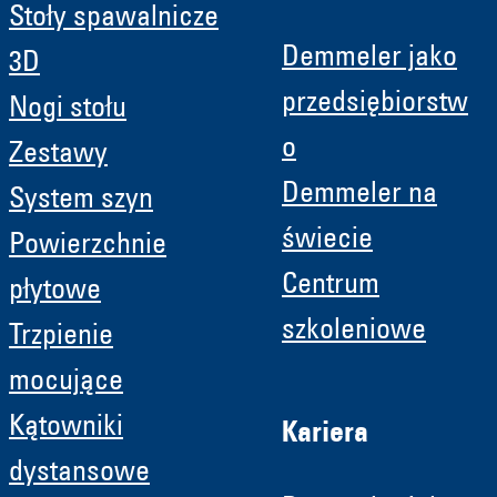
Stoły spawalnicze
Demmeler jako
3D
przedsiębiorstw
Nogi stołu
o
Zestawy
Demmeler na
System szyn
świecie
Powierzchnie
Centrum
płytowe
szkoleniowe
Trzpienie
mocujące
Kątowniki
Kariera
dystansowe