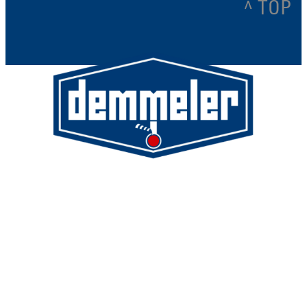
^ TOP
Demmeler Maschinenbau GmbH &
Co. KG