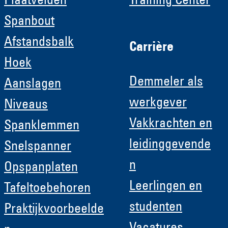
Plaatvelden
Training Center
Spanbout
Afstandsbalk
Carrière
Hoek
Demmeler als
Aanslagen
werkgever
Niveaus
Vakkrachten en
Spanklemmen
leidinggevende
Snelspanner
n
Opspanplaten
Leerlingen en
Tafeltoebehoren
studenten
Praktijkvoorbeelde