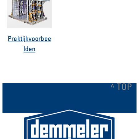
Praktijkvoorbee
lden
^ TOP