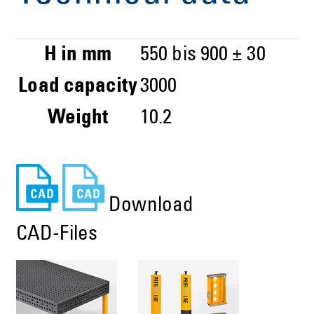
H in mm
550 bis 900 ± 30
Load capacity
3000
Weight
10.2
Download
CAD-Files