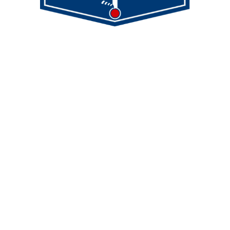
Demmeler Maschinenbau GmbH &
Co. KG
Demmeler Automatisierung &
Roboter GmbH
Alpenstr. 10
87751 Heimertingen
Tel.
+49 (0)8335/ 98 59 - 0