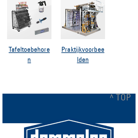
Tafeltoebehore
Praktijkvoorbee
n
lden
^ TOP