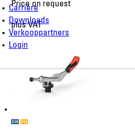
Price on request
Carrière
Downloads
plus VAT
Verkooppartners
Login