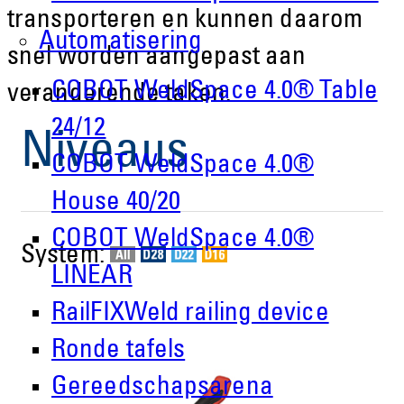
transporteren en kunnen daarom
Automatisering
snel worden aangepast aan
COBOT WeldSpace 4.0® Table
veranderende taken.
24/12
Niveaus
COBOT WeldSpace 4.0®
House 40/20
COBOT WeldSpace 4.0®
System:
LINEAR
RailFIXWeld railing device
Ronde tafels
Gereedschapsarena