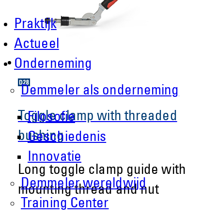
Praktijk
Actueel
Onderneming
Demmeler als onderneming
Toggle clamp with threaded
Filosofie
bushing
Geschiedenis
Innovatie
Long toggle clamp guide with
Demmeler wereldwijd
mounting thread and nut
Training Center