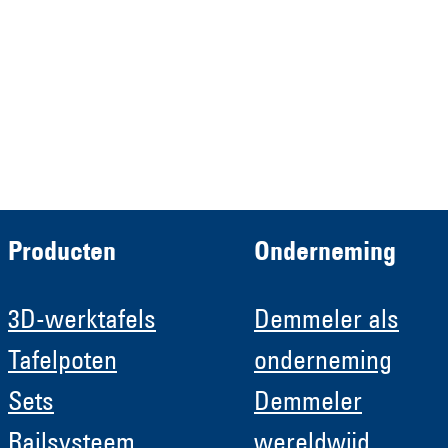
HRB 13149 AG Memmingen
Demmeler Automatisierung &
Roboter GmbH
HRB 11639
Producten
Onderneming
3D-werktafels
Demmeler als
Tafelpoten
onderneming
Sets
Demmeler
Railsysteem
wereldwijd