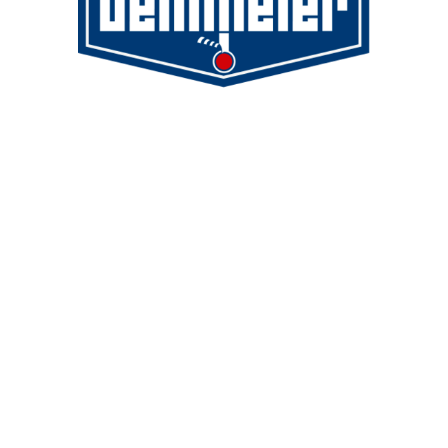
Demmeler Maschinenbau GmbH &
Co. KG
Demmeler Automatisierung &
Roboter GmbH
Alpenstr. 10
87751 Heimertingen