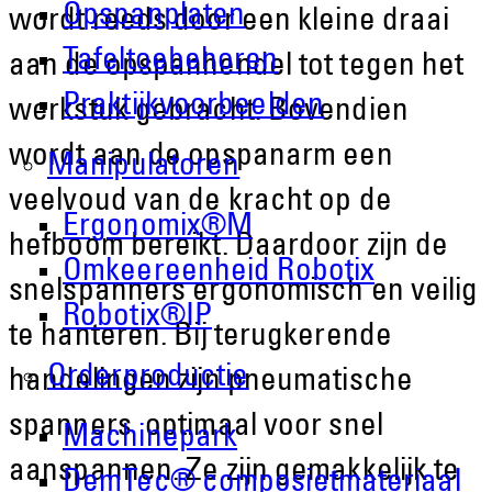
Opspanplaten
wordt reeds door een kleine draai
Tafeltoebehoren
aan de opspanhendel tot tegen het
Praktijkvoorbeelden
werkstuk gebracht. Bovendien
wordt aan de opspanarm een
Manipulatoren
veelvoud van de kracht op de
Ergonomix®M
hefboom bereikt. Daardoor zijn de
Omkeereenheid Robotix
snelspanners ergonomisch en veilig
Robotix®IP
te hanteren. Bij terugkerende
Orderproductie
handelingen zijn pneumatische
spanners optimaal voor snel
Machinepark
aanspannen. Ze zijn gemakkelijk te
DemTec® composietmateriaal