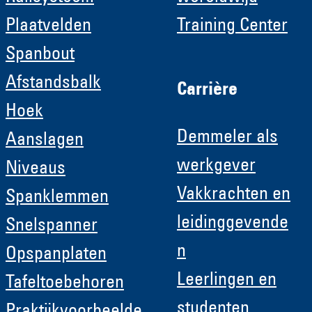
Plaatvelden
Training Center
Spanbout
Afstandsbalk
Carrière
Hoek
Demmeler als
Aanslagen
werkgever
Niveaus
Vakkrachten en
Spanklemmen
leidinggevende
Snelspanner
n
Opspanplaten
Leerlingen en
Tafeltoebehoren
studenten
Praktijkvoorbeelde