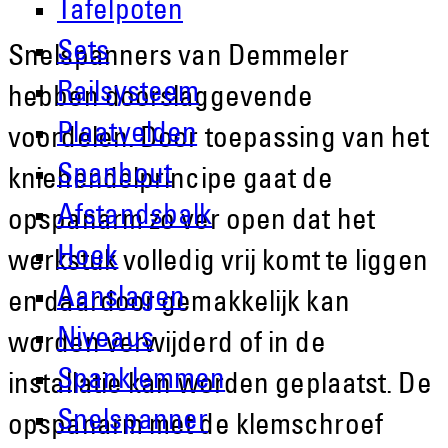
Tafelpoten
Sets
Snelspanners van Demmeler
Railsysteem
hebben doorslaggevende
Plaatvelden
voordelen. Door toepassing van het
Spanbout
kniehendelprincipe gaat de
Afstandsbalk
opspanarm zo ver open dat het
Hoek
werkstuk volledig vrij komt te liggen
Aanslagen
en daardoor gemakkelijk kan
Niveaus
worden verwijderd of in de
Spanklemmen
installatie kan worden geplaatst. De
Snelspanner
opspanarm met de klemschroef