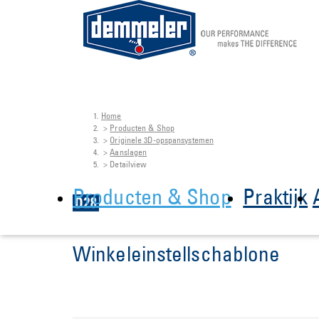
Home
Skip to main content
You are here:
Producten & Shop
Originele 3D-opspansystemen
Aanslagen
Detailview
Producten & Shop
Praktijk
Winkeleinstellschablone