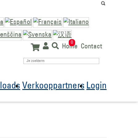
0
Home
Contact
loads
Verkooppartners
Login