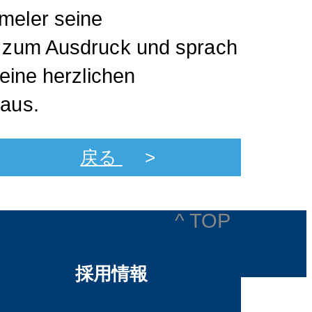
eler seine
 zum Ausdruck und sprach
eine herzlichen
aus.
戻る
^ TOP
採用情報