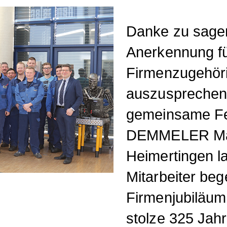
Danke zu sagen
Anerkennung fü
Firmenzugehöri
auszusprechen 
gemeinsame Fei
DEMMELER Ma
Heimertingen la
Mitarbeiter be
Firmenjubiläu
stolze 325 Ja