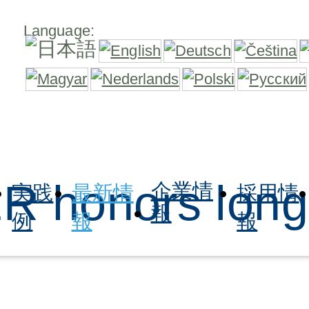
Language:
honors long
企業情
実践
最新情
採用情
報
例
報
報