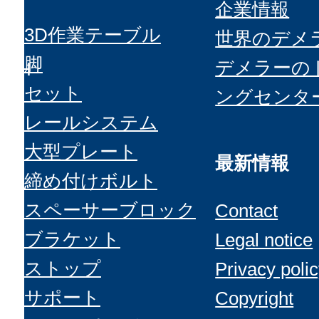
企業情報
3D作業テーブル
世界のデメ
脚
デメラーの
GmbH
セット
ングセンタ
&
レールシステム
大型プレート
最新情報
締め付けボルト
スペーサーブロック
Contact
ブラケット
Legal notice
ストップ
Privacy poli
サポート
Copyright