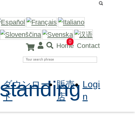
0
Home
Contact
standing
ダウンロー
販売
Logi
ド
店
n