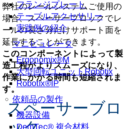
フランジプレート
弊社のレールシステムご使用の
テーブルアクセサリー
場合、スペーサーブロックでレ
実践例の紹介
ールの長さ分だけサポート面を
延長することができます。
マニピュレータ
このコンポーネントによって製
Ergonomix®M
造工程がよりスムーズになり、
大型回転ユニットRobotix
作業にかかる時間も短縮されま
Robotix®IP
す。
依頼品の製作
スペーサーブロ
機器設備
ック
DemTec® 複合材料