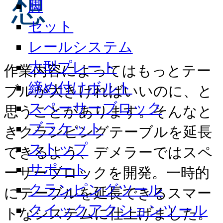
想
脚
セット
レールシステム
大型プレート
作業内容によってはもっとテー
締め付けボルト
ブルが大きければいいのに、と
スペーサーブロック
思うことがあります。そんなと
ブラケット
きクランピングテーブルを延長
ストップ
できるよう、デメラーではスペ
サポート
ーサーブロックを開発。一時的
クランピングツール
にテーブルを延長できるスマー
クイックアクションツール
トなシステムに仕上げました。