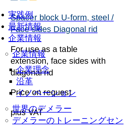
実践例
Spacer block U-form, steel /
最新情報
Face sides Diagonal rid
企業情報
For use as a table
企業情報
extension, face sides with
企業理念
diagonal rid
沿革
Price on request
イノベーション
世界のデメラー
plus VAT
デメラーのトレーニングセン