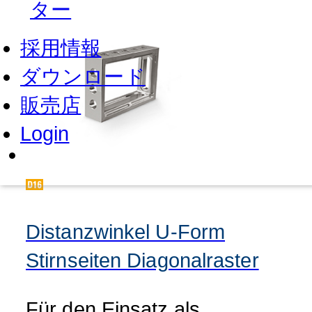
ター
採用情報
ダウンロード
販売店
Login
Distanzwinkel U-Form
Stirnseiten Diagonalraster
Für den Einsatz als