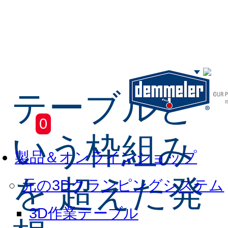
テーブルと
Skip to main content
0
いう枠組み
製品＆オンラインショップ
を 超えた発
元の3Dクランピングシステム
3D作業テーブル