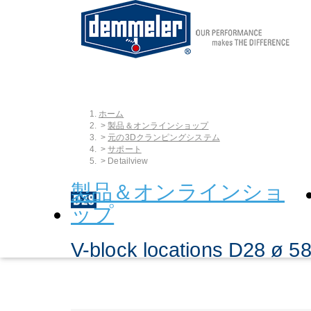
ホーム
Skip to main content
You are here:
製品＆オンラインショップ
元の3Dクランピングシステム
サポート
Detailview
製品＆オンラインショ
ップ
V-block locations D28 ø 