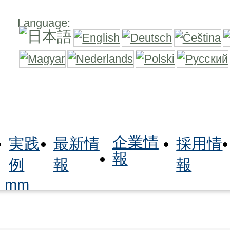
Language:
企業情
実践
最新情
採用情
報
例
報
報
58 mm