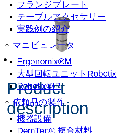
フランジプレート
テーブルアクセサリー
実践例の紹介
マニピュレータ
Ergonomix®M
大型回転ユニットRobotix
Product
Robotix®IP
依頼品の製作
description
機器設備
DemTec® 複合材料