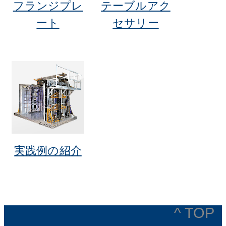
フランジプレ
テーブルアク
ート
セサリー
実践例の紹介
^ TOP