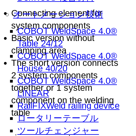
Connecting element for
オートメーション技術
system components
COBOT WeldSpace 4.0®
Basic version without
Table 24/12
clamping area
COBOT WeldSpace 4.0®
The short version connects
House 40/20
2 system components
COBOT WeldSpace 4.0®
together or 1 system
LINEAR
component on the welding
RailFIXWeld railing device
table
ロータリーテーブル
ツールチェンジャー