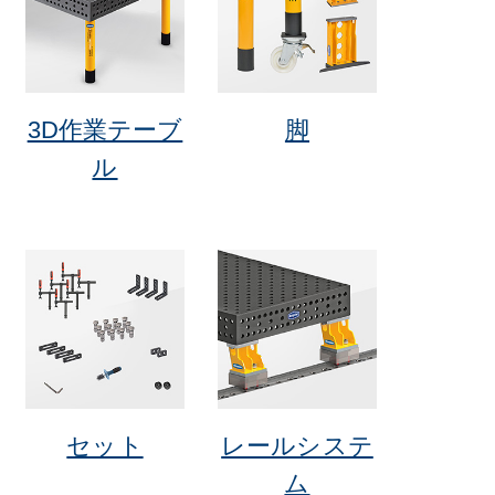
3D作業テーブ
脚
ル
セット
レールシステ
ム