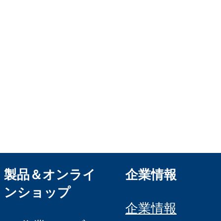
represented by the
Demmeler Maschinenbau
Verwaltungs GmbH
HRB 13149 AG Memmingen
Demmeler Automatisierung &
Roboter GmbH
HRB 11639
製品＆オンライ
企業情報
ンショップ
企業情報