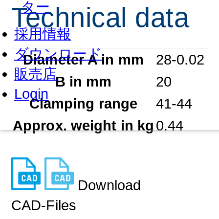
ター
Technical data
採用情報
ダウンロード
Diameter A in mm
28-0.02
販売店
B in mm
20
Login
Clamping range
41-44
Approx. weight in kg
0.44
Download
CAD-Files