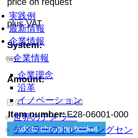
price on request
実践例
plus VAT
最新情報
企業情報
System:
企業情報
企業理念
Amount:
沿革
イノベーション
-
+
Item number:
E28-06001-000
世界のデメラー
デメラーのトレーニングセン