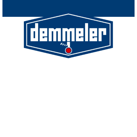
Demmeler Maschinenbau
GmbH & Co. KG
Demmeler Automatisierung &
Roboter GmbH