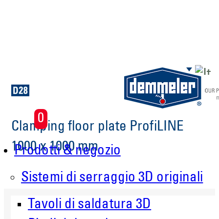
Skip to main content
0
Clamping floor plate ProfiLINE
1000 x 1000 mm
Prodotti & negozio
Sistemi di serraggio 3D originali
Tavoli di saldatura 3D