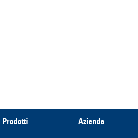
represented by the
Demmeler Maschinenbau
Verwaltungs GmbH
HRB 13149 AG Memmingen
Demmeler Automatisierung &
Roboter GmbH
HRB 11639
Prodotti
Azienda