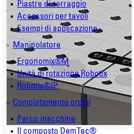
Piastre di serraggio
Accessori per tavoli
Esempi di applicazione
Manipolatore
Ergonomix®M
Unità di rotazione Robotix
Robotix®IP
Completamento ordini
Parco macchine
Il composto DemTec®