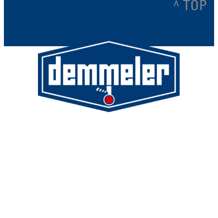
^ TOP
Demmeler Maschinenbau GmbH &
Co. KG