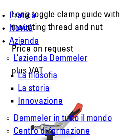
Long toggle clamp guide with
Pratica
mounting thread and nut
Novità
Azienda
Price on request
L’azienda Demmeler
plus VAT
La filosofia
La storia
Innovazione
Demmeler in tutto il mondo
Centro di formazione