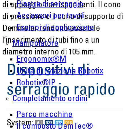
Piastre di serraggio
di appoggio corrispondenti. Il cono
Accessori per tavoli
di pressione e il cono di supporto di
Esempi di applicazione
Demmeler rendono possibile
l’inserimento di tubi fino a un
Manipolatore
diametro interno di 105 mm.
Ergonomix®M
Dispositivi di
Unità di rotazione Robotix
Robotix®IP
serraggio rapido
Completamento ordini
Parco macchine
System:
Il composto DemTec®