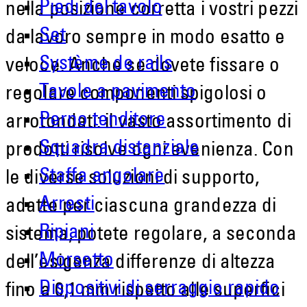
Piedi del tavolo
nella posizione corretta i vostri pezzi
Set
da lavoro sempre in modo esatto e
Système de rails
veloce. Anche se dovete fissare o
Tavole a pavimento
regolare componenti spigolosi o
Perno tenditore
arrotondati: il vasto assortimento di
Squadra distanziale
prodotti risolve ogni evenienza. Con
Staffa angolare
le diverse soluzioni di supporto,
Arresti
adatte per ciascuna grandezza di
Ripiani
sistema, potete regolare, a seconda
Morsetto
dell’esigenza differenze di altezza
Dispositivi di serraggio rapido
fino a 0,1 mm rispetto alle superfici