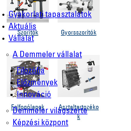
Gyakorlati tapasztalatok
Aktuális
Szorítók
Gyorsszorítók
Vállalat
A Demmeler vállalat
Filozófia
Előzmények
Innováció
Felfogólapok
Asztaltartozéko
Demmeler világszerte
k
Képzési központ