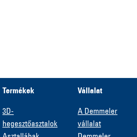
Verwaltungs GmbH
HRB 13149 AG Memmingen
Demmeler Automatisierung &
Roboter GmbH
HRB 11639
Termékek
Vállalat
3D-
A Demmeler
hegesztőasztalok
vállalat