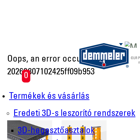
Skip to main content
Oops, an error occurred! Code:
20260807102425ff09b953
0
Termékek és vásárlás
Eredeti 3D-s leszorító rendszerek
3D-hegesztőasztalok