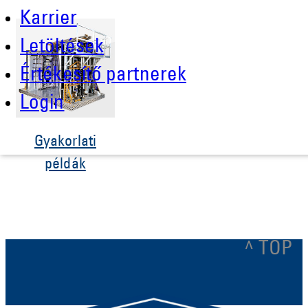
Karrier
Letöltések
Értékesítő partnerek
Login
Gyakorlati
példák
^ TOP