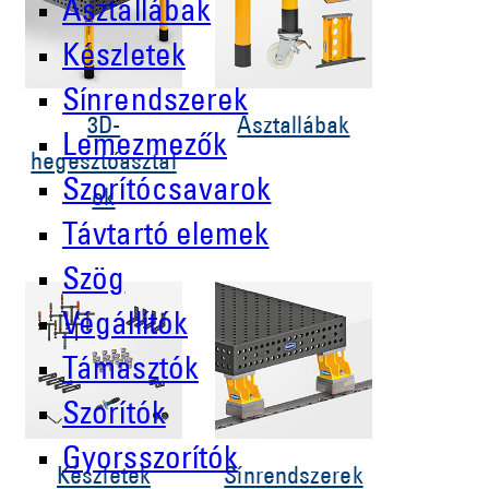
Asztallábak
Készletek
Sínrendszerek
3D-
Asztallábak
Lemezmezők
hegesztőasztal
Szorítócsavarok
ok
Távtartó elemek
Szög
Végállítók
Támasztók
Szorítók
Gyorsszorítók
Készletek
Sínrendszerek