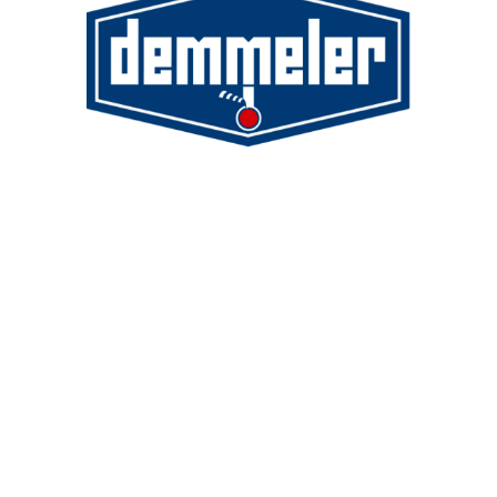
Demmeler Maschinenbau GmbH &
Co. KG
Demmeler Automatisierung &
Roboter GmbH
Alpenstr. 10