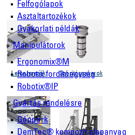
Felfogólapok
Asztaltartozékok
Gyakorlati példák
Manipulátorok
Ergonomix®M
Lemezmezők
Szorítócsavarok
Robotix fordítóegység
Robotix®IP
Gyártás rendelésre
Géppark
DemTec® kompozit alapanyag