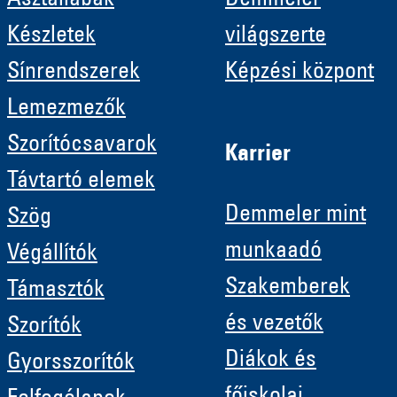
Asztallábak
Demmeler
Készletek
világszerte
Sínrendszerek
Képzési központ
Lemezmezők
Szorítócsavarok
Karrier
Távtartó elemek
Demmeler mint
Szög
munkaadó
Végállítók
Szakemberek
Támasztók
és vezetők
Szorítók
Diákok és
Gyorsszorítók
főiskolai