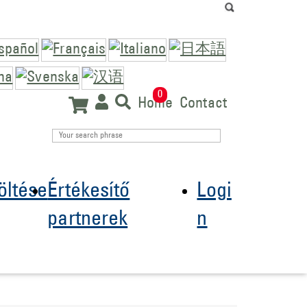
0
Home
Contact
öltése
Értékesítő
Logi
partnerek
n