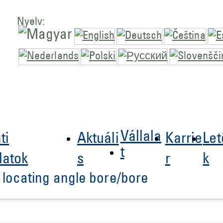
Nyelv:
Vállala
ti
Aktuáli
Karrie
Let
t
latok
s
r
k
locating angle bore/bore