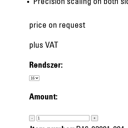
Precision scaling on both s
price on request
plus VAT
Rendszer:
Amount:
-
+