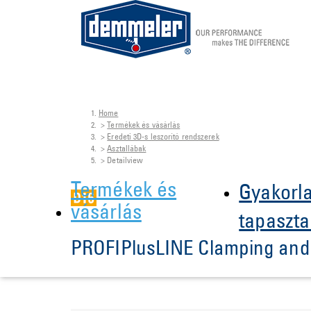
Home
Skip to main content
You are here:
Termékek és vásárlás
Eredeti 3D-s leszorító rendszerek
Asztallábak
Detailview
Termékek és
Gyakorla
vásárlás
tapaszta
PROFIPlusLINE Clamping and 