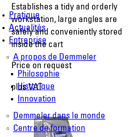
Establishes a tidy and orderly
Pratique
workstation, large angles are
Actualités
safely and conveniently stored
Entreprise
inside the cart
A propos de Demmeler
Price on request
Philosophie
Historique
plus VAT
Innovation
Demmeler dans le monde
Centre de formation