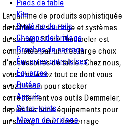
Pieds de table
Kits
La gamme de produits sophistiquée
Système de rails
de tables de soudage et systèmes
Champs de bridage
de serrage 3D de Demmeler est
Broches de serrage
complétée par un très large choix
Équerres entretoises
d’accessoires de table : Chez nous,
Équerres
vous trouverez tout ce dont vous
Butées
avez besoin pour stocker
Appuis
correctement vos outils Demmeler,
Serre-joints
depuis les bons équipements pour
Moyen de bridage
un serrage et un desserrage