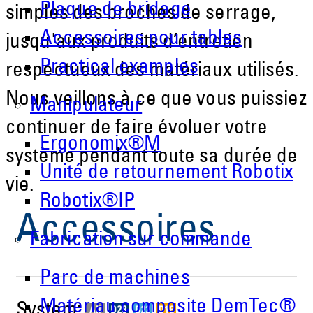
Plaque de bridage
simples des broches de serrage,
Accessoires pour tables
jusqu'aux produits d’entretien
Practical examples
respectueux des matériaux utilisés.
Nous veillons à ce que vous puissiez
Manipulateur
continuer de faire évoluer votre
Ergonomix®M
système pendant toute sa durée de
Unité de retournement Robotix
vie.
Robotix®IP
Accessoires
Fabrication sur commande
Parc de machines
Matériau composite DemTec®
System: