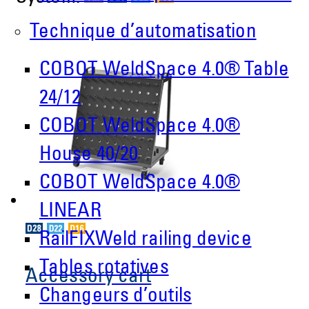
Technique d’automatisation
COBOT WeldSpace 4.0® Table
24/12
COBOT WeldSpace 4.0®
House 40/20
COBOT WeldSpace 4.0®
LINEAR
RailFIXWeld railing device
Tables rotatives
Accessory cart
Changeurs d’outils