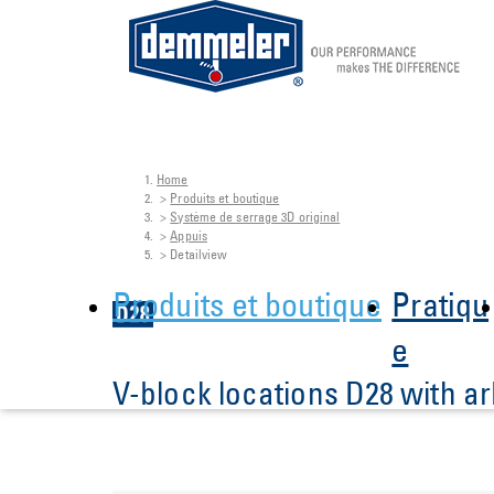
Home
Aller au contenu principal
Vous êtes ici:
Produits et boutique
Système de serrage 3D original
Appuis
Detailview
Produits et boutique
Pratiqu
e
V-block locations D28 with a