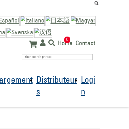
0
Home
Contact
hargement
Distributeur
Logi
s
n