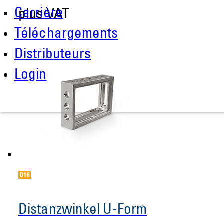
Carrière
plus VAT
Téléchargements
Distributeurs
Login
Distanzwinkel U-Form