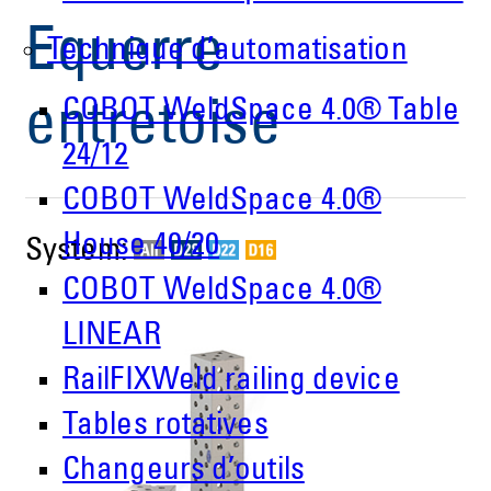
Equerre
Technique d’automatisation
COBOT WeldSpace 4.0® Table
entretoise
24/12
COBOT WeldSpace 4.0®
House 40/20
System:
COBOT WeldSpace 4.0®
LINEAR
RailFIXWeld railing device
Tables rotatives
Changeurs d’outils