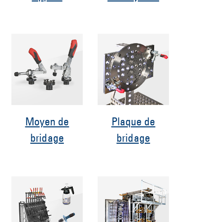
Moyen de
Plaque de
bridage
bridage