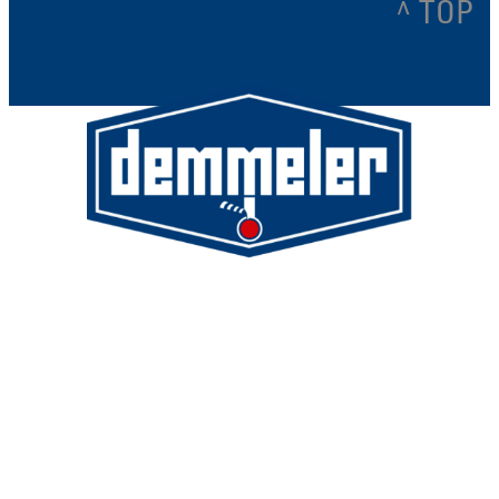
^ TOP
Demmeler Maschinenbau GmbH &
Co. KG