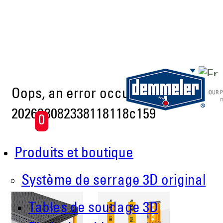
Aller au contenu principal
Oops, an error occurred! Code:
202608082338118118c159
0
Produits et boutique
Système de serrage 3D original
Tables de soudage 3D