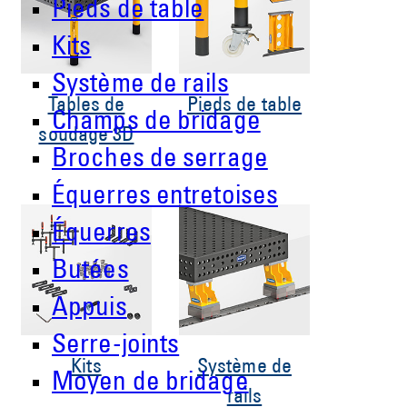
Pieds de table
Kits
Système de rails
Tables de
Pieds de table
Champs de bridage
soudage 3D
Broches de serrage
Équerres entretoises
Équerres
Butées
Appuis
Serre-joints
Kits
Système de
Moyen de bridage
rails