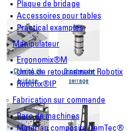
Plaque de bridage
Accessoires pour tables
Practical examples
Manipulateur
Ergonomix®M
Champs de
Broches de
Unité de retournement Robotix
bridage
serrage
Robotix®IP
Fabrication sur commande
Parc de machines
Matériau composite DemTec®