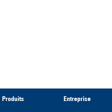
represented by the
Demmeler Maschinenbau
Verwaltungs GmbH
HRB 13149 AG Memmingen
Demmeler Automatisierung &
Roboter GmbH
HRB 11639
Produits
Entreprise