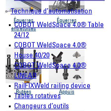
Technique d’automatisation
Équerres
Équerres
COBOT WeldSpace 4.0® Table
entretoises
24/12
COBOT WeldSpace 4.0®
House 40/20
COBOT WeldSpace 4.0®
LINEAR
RailFIXWeld railing device
Butées
Appuis
Tables rotatives
Changeurs d’outils