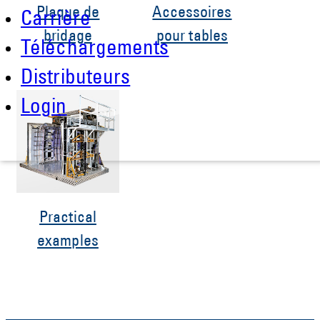
Plaque de
Accessoires
Carrière
bridage
pour tables
Téléchargements
Distributeurs
Login
Practical
examples