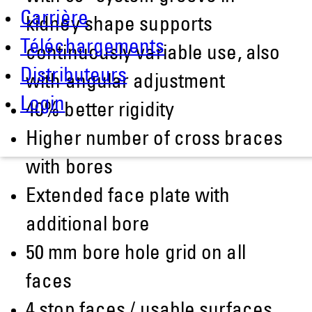
Carrière
kidney shape supports
Téléchargements
continuously variable use, also
Distributeurs
with angular adjustment
Login
40% better rigidity
Higher number of cross braces
with bores
Extended face plate with
additional bore
50 mm bore hole grid on all
faces
4 stop faces / usable surfaces