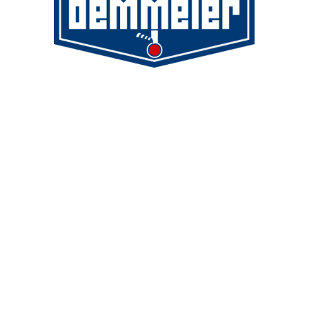
Demmeler Maschinenbau GmbH &
Co. KG
Demmeler Automatisierung &
Roboter GmbH
Alpenstr. 10
87751 Heimertingen