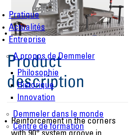
Pratique
Actualités
Entreprise
A propos de Demmeler
Product
Philosophie
description
Historique
Innovation
Demmeler dans le monde
Reinforcement in the corners
Centre de formation
with 90° system groove in