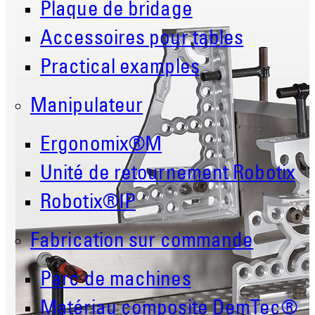
Plaque de bridage
Accessoires pour tables
Practical examples
Manipulateur
Ergonomix®M
Unité de retournement Robotix
Robotix®IP
Fabrication sur commande
Parc de machines
Matériau composite DemTec®