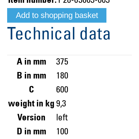
Item number:
P28-03003-003
Technical data
A in mm
375
B in mm
180
C
600
weight in kg
9,3
Version
left
D in mm
100