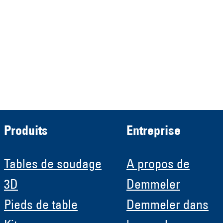
HRB 13149 AG Memmingen
Demmeler Automatisierung &
Roboter GmbH
HRB 11639
Produits
Entreprise
Tables de soudage
A propos de
3D
Demmeler
Pieds de table
Demmeler dans