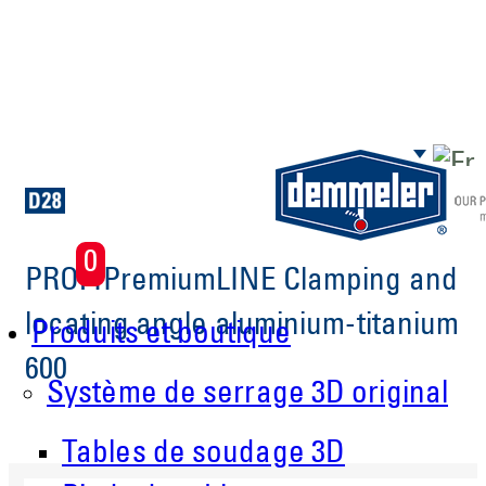
Aller au contenu principal
0
PROFIPremiumLINE Clamping and
locating angle aluminium-titanium
Produits et boutique
600
Système de serrage 3D original
Tables de soudage 3D