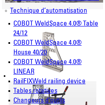
Technique d’automatisation
COBOT WeldSpace 4.0® Table
24/12
COBOT WeldSpace 4.0®
House 40/20
COBOT WeldSpace 4.0®
LINEAR
RailFIXWeld railing device
Tables rotatives
Changeurs d’outils