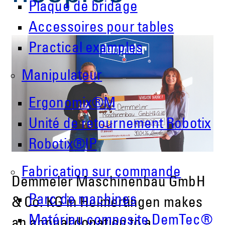
Plaque de bridage
Accessoires pour tables
Practical examples
Manipulateur
Ergonomix®M
Unité de retournement Robotix
Robotix®IP
Fabrication sur commande
Demmeler Maschinenbau GmbH
Parc de machines
& Co. KG in Heimertingen makes
Matériau composite DemTec®
an annual donation to a