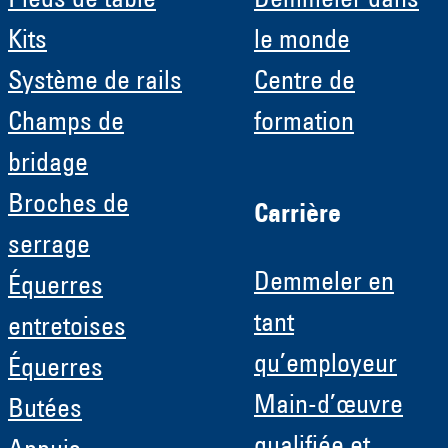
Pieds de table
Demmeler dans
Kits
le monde
Système de rails
Centre de
Champs de
formation
bridage
Broches de
Carrière
serrage
Demmeler en
Équerres
tant
entretoises
qu’employeur
Équerres
Main-d’œuvre
Butées