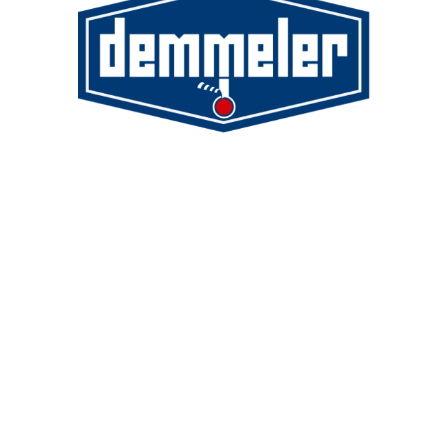
Demmeler Maschinenbau GmbH &
Co. KG
Demmeler Automatisierung &
Roboter GmbH
Alpenstr. 10