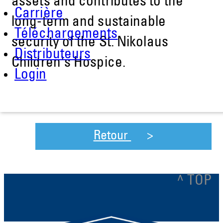
assets and contributes to the
Carrière
long-term and sustainable
Téléchargements
security of the St. Nikolaus
Distributeurs
Children's Hospice.
Login
Retour
^ TOP