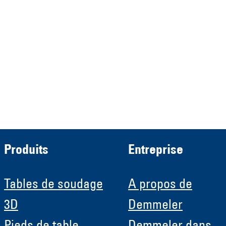
Verwaltungs GmbH
HRB 13149 AG Memmingen
Demmeler Automatisierung &
Roboter GmbH
HRB 11639
Produits
Entreprise
Tables de soudage
A propos de
3D
Demmeler