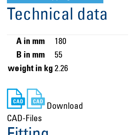
Technical data
A in mm
180
B in mm
55
weight in kg
2.26
Download
CAD-Files