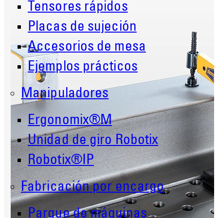
Tensores rápidos
Placas de sujeción
Accesorios de mesa
Ejemplos prácticos
Manipuladores
Ergonomix®M
Unidad de giro Robotix
Robotix®IP
Fabricación por encargo
Parque de máquinas