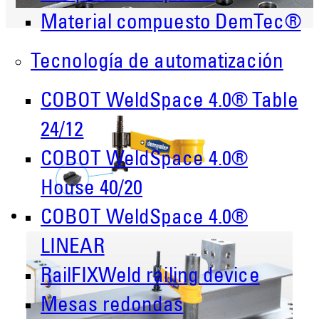
Material compuesto DemTec®
Tecnología de automatización
COBOT WeldSpace 4.0® Table
24/12
COBOT WeldSpace 4.0®
House 40/20
COBOT WeldSpace 4.0®
LINEAR
RailFIXWeld railing device
Mesas redondas