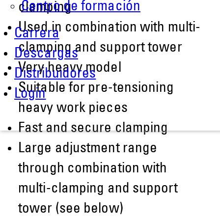
Centro de formación
clamping
Used in combination with multi-
Carrera
clamping and support tower
Descargas
Very heavy model
Distribuidores
Suitable for pre-tensioning
Login
heavy work pieces
Fast and secure clamping
Large adjustment range
through combination with
multi-clamping and support
tower (see below)