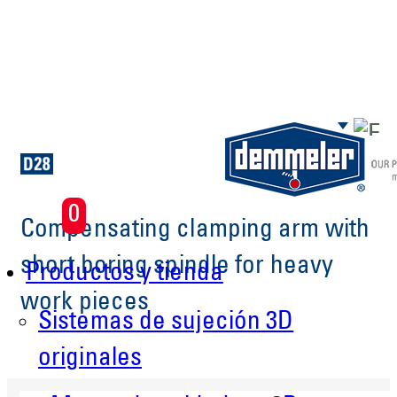
Saltar al contenido principal
0
Compensating clamping arm with
short boring spindle for heavy
Productos y tienda
work pieces
Sistemas de sujeción 3D
originales