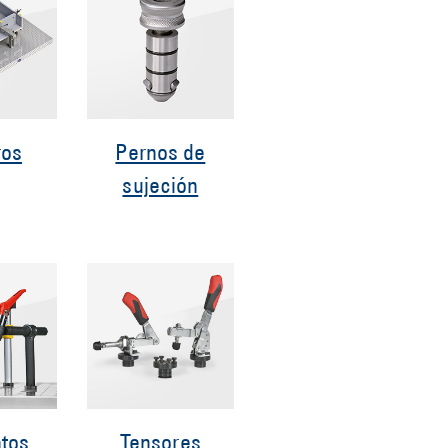
ros
Pernos de
sujeción
tos
Tensores