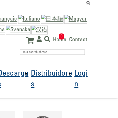
0
Home
Contact
Descarga
Distribuidore
Logi
s
s
n