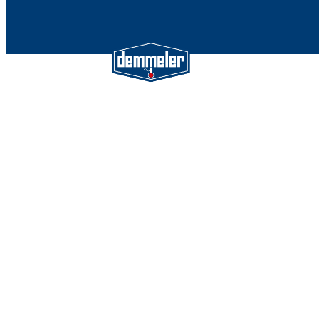
Demmeler Maschinenbau Gmb
Co. KG
Demmeler Automatisierung &
Roboter GmbH
Alpenstr. 10
87751 Heimertingen