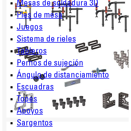
Mesas de soldadura 3D
Pies de mesa
Juegos
Sistema de rieles
Tableros
Pernos de sujeción
Ángulo de distanciamiento
Escuadras
Topes
Apoyos
Sargentos