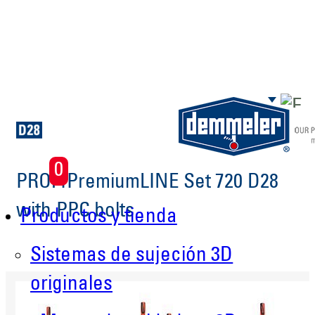
Saltar al contenido principal
0
PROFIPremiumLINE Set 720 D28
with PPC bolts
Productos y tienda
Sistemas de sujeción 3D
originales