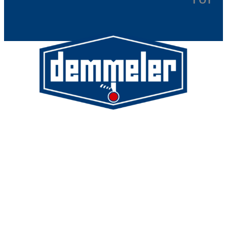
^ TOP
Demmeler Maschinenbau GmbH &
Co. KG
Demmeler Automatisierung &