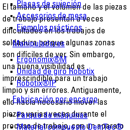
Placas de sujeción
El tamaño y el volumen de las piezas
Accesorios de mesa
de trabajo presentan a veces
Ejemplos prácticos
dificultades en los trabajos de
soldadura porque algunas zonas
Manipuladores
son difíciles de ver. Sin embargo,
Ergonomix®M
una buena visibilidad es
Unidad de giro Robotix
imprescindible para un trabajo
Robotix®IP
limpio y sin errores. Antiguamente,
Fabricación por encargo
ello hacía necesario mover las
piezas varias veces durante el
Parque de máquinas
proceso de trabajo, con un aparato
Material compuesto DemTec®