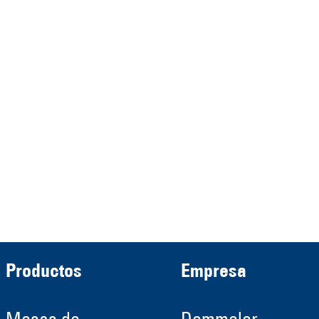
represented by the
Demmeler Maschinenbau
Verwaltungs GmbH
HRB 13149 AG Memmingen
Demmeler Automatisierung &
Roboter GmbH
HRB 11639
Productos
Empresa