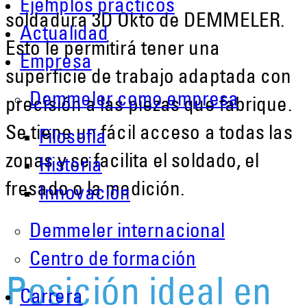
Ejemplos prácticos
soldadura 3D Okto de DEMMELER.
Actualidad
Esto le permitirá tener una
Empresa
superficie de trabajo adaptada con
Demmeler como empresa
precisión a las piezas que fabrique.
Se tiene un fácil acceso a todas las
Filosofía
zonas y se facilita el soldado, el
Historia
fresado o la medición.
Innovación
Demmeler internacional
Centro de formación
Posición ideal en
Carrera