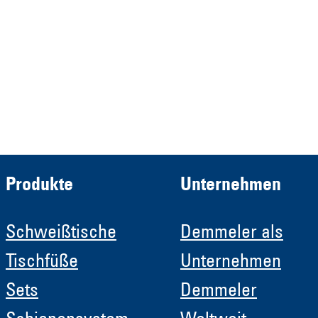
HRB 13149 AG Memmingen
Demmeler Automatisierung &
Roboter GmbH
HRB 11639
Produkte
Unternehmen
Schweißtische
Demmeler als
Tischfüße
Unternehmen
Sets
Demmeler