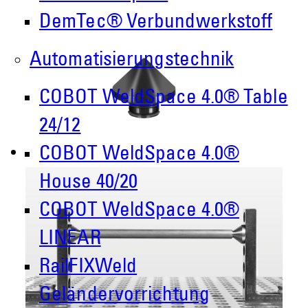
DemTec® Verbundwerkstoff
Automatisierungstechnik
COBOT WeldSpace 4.0® Table
24/12
COBOT WeldSpace 4.0®
House 40/20
COBOT WeldSpace 4.0®
LINEAR
RailFIXWeld
Geländervorrichtung