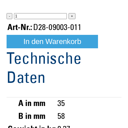
-
+
Art-Nr.:
D28-09003-011
Technische
Daten
A in mm
35
B in mm
58