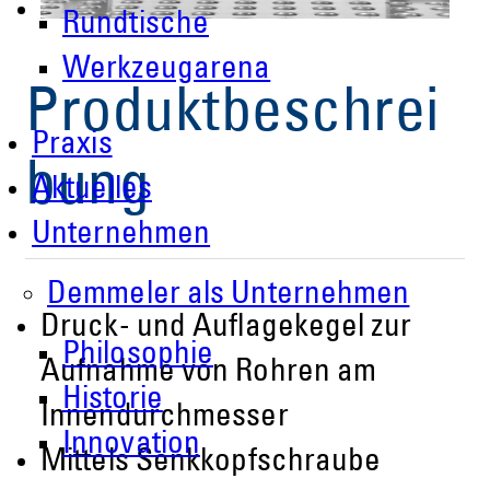
Rundtische
Werkzeugarena
Produktbeschrei
Praxis
bung
Aktuelles
Unternehmen
Demmeler als Unternehmen
Druck- und Auflagekegel zur
Philosophie
Aufnahme von Rohren am
Historie
Innendurchmesser
Innovation
Mittels Senkkopfschraube