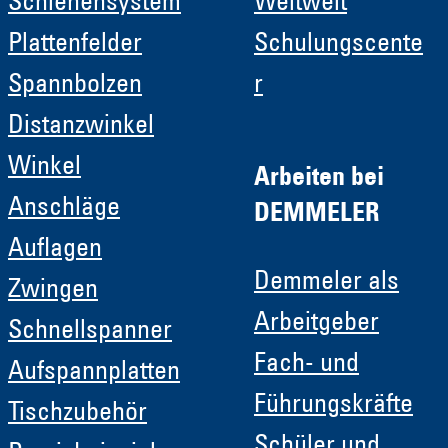
Schienensystem
Weltweit
Plattenfelder
Schulungscente
Spannbolzen
r
Distanzwinkel
Winkel
Arbeiten bei
Anschläge
DEMMELER
Auflagen
Demmeler als
Zwingen
Arbeitgeber
Schnellspanner
Fach- und
Aufspannplatten
Führungskräfte
Tischzubehör
Schüler und