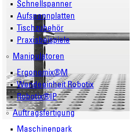
Schnellspanner
Aufspannplatten
Tischzubehör
Praxisbeispiele
Manipulatoren
Ergonomix®M
Wendeeinheit Robotix
Robotix®IP
Auftragsfertigung
Maschinenpark