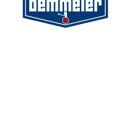
Demmeler Maschinenbau GmbH &
Co. KG
Demmeler Automatisierung &
Roboter GmbH
Alpenstr. 10
87751 Heimertingen