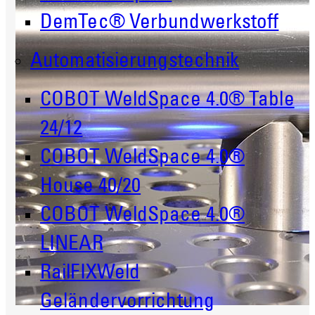
DemTec® Verbundwerkstoff
Automatisierungstechnik
COBOT WeldSpace 4.0® Table
24/12
COBOT WeldSpace 4.0®
House 40/20
COBOT WeldSpace 4.0®
LINEAR
RailFIXWeld
Geländervorrichtung