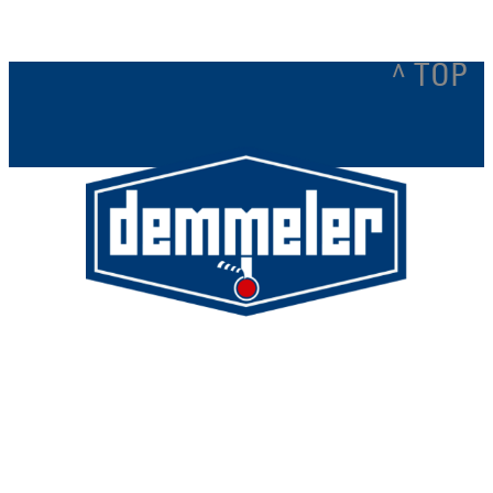
^ TOP
Demmeler Maschinenbau GmbH &