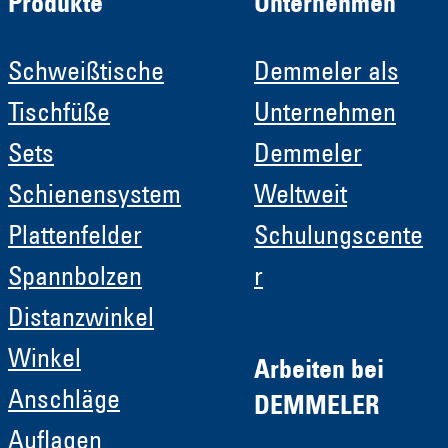
Produkte
Unternehmen
Schweißtische
Demmeler als
Tischfüße
Unternehmen
Sets
Demmeler
Schienensystem
Weltweit
Plattenfelder
Schulungscente
Spannbolzen
r
Distanzwinkel
Winkel
Arbeiten bei
Anschläge
DEMMELER
Auflagen