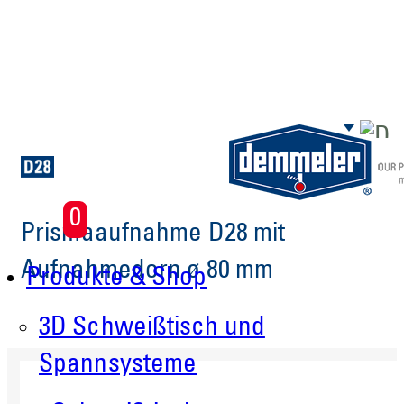
Zum Hauptinhalt springen
0
Prismaaufnahme D28 mit
Aufnahmedorn ø 80 mm
Produkte & Shop
3D Schweißtisch und
Spannsysteme