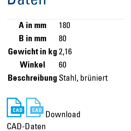
Daten
A in mm
180
B in mm
80
Gewicht in kg
2,16
Winkel
60
Beschreibung
Stahl, brüniert
Download
CAD-Daten