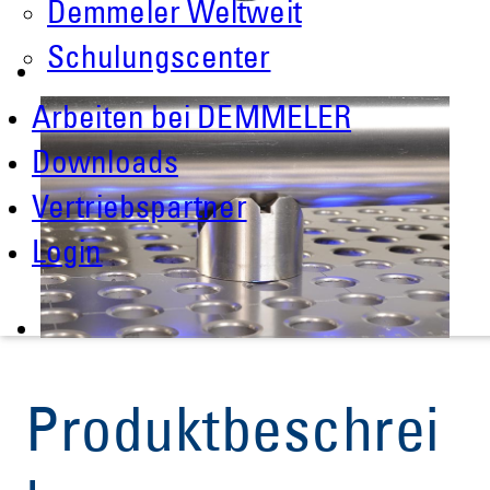
Demmeler Weltweit
Schulungscenter
Arbeiten bei DEMMELER
Downloads
Vertriebspartner
Login
Produktbeschrei