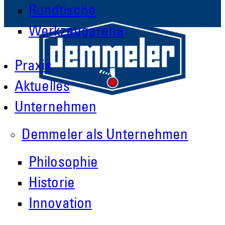
Rundtische
Werkzeugarena
Praxis
Aktuelles
Unternehmen
Demmeler als Unternehmen
Philosophie
Demmeler Maschinenbau GmbH &
Historie
Co. KG
Innovation
Demmeler Automatisierung &