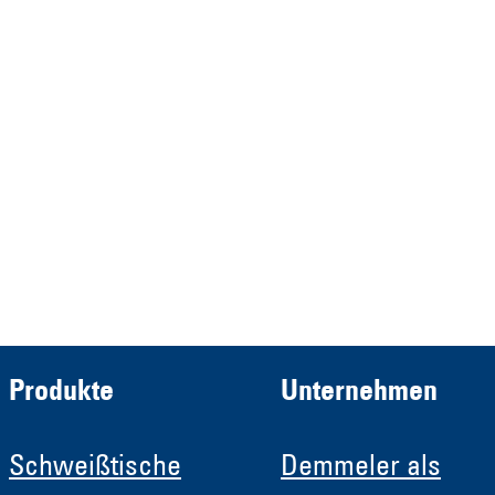
diese vertreten durch die
Demmeler Maschinenbau
Verwaltungs GmbH
HRB 13149 AG Memmingen
Demmeler Automatisierung &
Roboter GmbH
HRB 11639
Produkte
Unternehmen
Schweißtische
Demmeler als