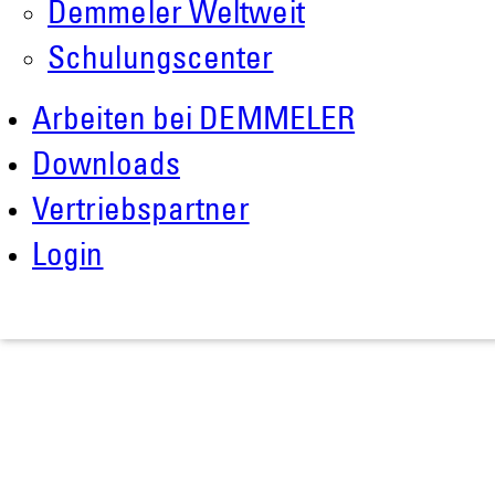
Roboter GmbH
Demmeler Weltweit
Alpenstr. 10
Schulungscenter
87751 Heimertingen
Arbeiten bei DEMMELER
Tel.
+49 (0)8335/ 98 59 - 0
Downloads
info(at)demmeler.com
Vertriebspartner
www.demmeler.com
Login
Handelsregister:
Demmeler Maschinenbau GmbH &
Co. KG
HRA 11517