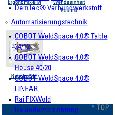
Ergonomix®M
Wendeeinheit
DemTec® Verbundwerkstoff
Robotix
Automatisierungstechnik
COBOT WeldSpace 4.0® Table
24/12
COBOT WeldSpace 4.0®
House 40/20
Robotix®IP
COBOT WeldSpace 4.0®
LINEAR
RailFIXWeld
^ TOP
Geländervorrichtung