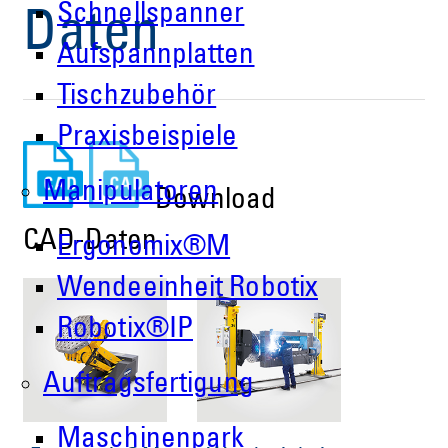
Schnellspanner
Daten
Aufspannplatten
Tischzubehör
Praxisbeispiele
Manipulatoren
Download
CAD-Daten
Ergonomix®M
Wendeeinheit Robotix
Robotix®IP
Auftragsfertigung
Maschinenpark