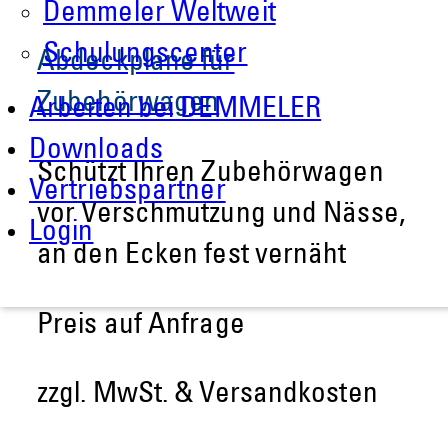
Demmeler Weltweit
Schulungscenter
Abdeckplane für
Zubehörwagen
Arbeiten bei DEMMELER
Downloads
Schützt Ihren Zubehörwagen
Vertriebspartner
vor Verschmutzung und Nässe,
Login
an den Ecken fest vernäht
Preis auf Anfrage
zzgl. MwSt. & Versandkosten