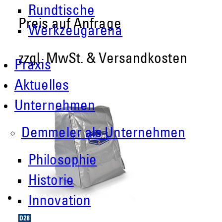
Rundtische
Preis auf Anfrage
Werkzeugarena
zzgl. MwSt. & Versandkosten
Praxis
Aktuelles
Unternehmen
Demmeler als Unternehmen
Philosophie
Historie
Innovation