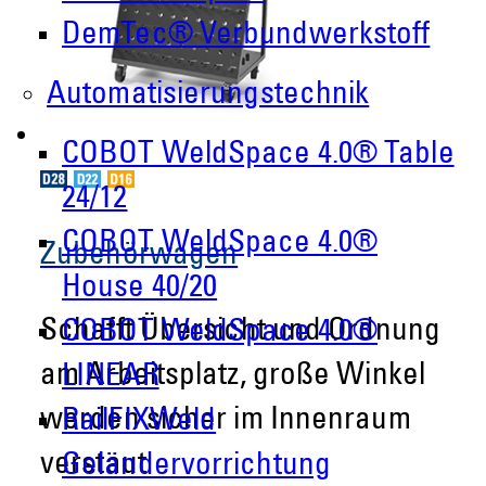
DemTec® Verbundwerkstoff
Automatisierungstechnik
COBOT WeldSpace 4.0® Table
24/12
COBOT WeldSpace 4.0®
Zubehörwagen
House 40/20
Schafft Übersicht und Ordnung
COBOT WeldSpace 4.0®
am Arbeitsplatz, große Winkel
LINEAR
werden sicher im Innenraum
RailFIXWeld
verstaut
Geländervorrichtung