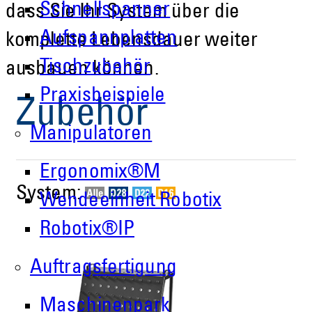
Schnellspanner
dass Sie Ihr System über die
Aufspannplatten
komplette Lebensdauer weiter
Tischzubehör
ausbauen können.
Praxisbeispiele
Zubehör
Manipulatoren
Ergonomix®M
System:
Wendeeinheit Robotix
Robotix®IP
Auftragsfertigung
Maschinenpark