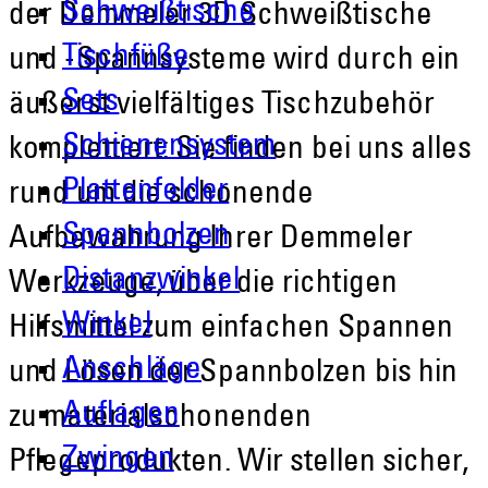
Schweißtische
der Demmeler 3D Schweißtische
Tischfüße
und -Spannsysteme wird durch ein
Sets
äußerst vielfältiges Tischzubehör
Schienensystem
komplettiert: Sie finden bei uns alles
Plattenfelder
rund um die schonende
Spannbolzen
Aufbewahrung Ihrer Demmeler
Distanzwinkel
Werkzeuge, über die richtigen
Winkel
Hilfsmittel zum einfachen Spannen
Anschläge
und Lösen der Spannbolzen bis hin
Auflagen
zu materialschonenden
Zwingen
Pflegeprodukten. Wir stellen sicher,