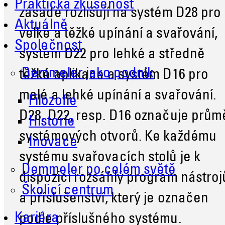
Praktická zkušenost
zásadě rozlišují na systém D28 pro
Aktuálně
velké a těžké upínání a svařování,
Společnost
systém D22 pro lehké a středně
Demmeler jako podnik
těžké aplikace a systém D16 pro
malé a lehké upínání a svařování.
Filozofie
D28, D22, resp. D16 označuje prům
Historie
systémových otvorů. Ke každému
Inovace
systému svařovacích stolů je k
Demmeler po celém světě
dispozici rozsáhlý program nástroj
Školicí centrum
a příslušenství, který je označen
Kariéra
podle příslušného systému.