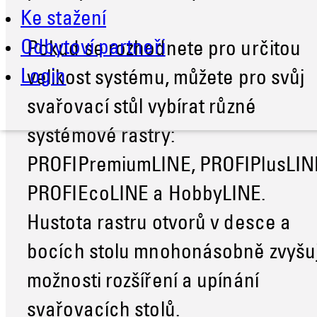
Ke stažení
Odbytoví partneři
Pokud se rozhodnete pro určitou
Login
velikost systému, můžete pro svůj
svařovací stůl vybírat různé
systémové rastry:
PROFIPremiumLINE, PROFIPlusLIN
PROFIEcoLINE a HobbyLINE.
Hustota rastru otvorů v desce a
bocích stolu mnohonásobně zvyšu
možnosti rozšíření a upínání
svařovacích stolů.