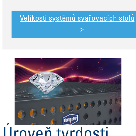
Velikosti systémů svařovacích stolů
Úroveň tvrdosti