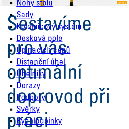
Nohy stolu
Sady
Sestavíme
Kolejnicový systém
Desková pole
pro vás
Upínacích čepů
Distanční úhel
optimální
Úhelníky
Dorazy
doprovod při
Podpory
Svěrky
práci
Rychloupínky