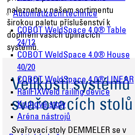
naleznete v našem sortimentu
Automatizační technice
širokou paletu příslušenství k
COBOT WeldSpace 4.0® Table
doplnění vašich upínacích
24/12
systémů.
COBOT WeldSpace 4.0® House
40/20
COBOT WeldSpace 4.0® LINEAR
Velikosti systémů
RailFIXWeld railing device
svařovacích stolů
Kruhové stoly
Aréna nástrojů
Svařovací stoly DEMMELER se v