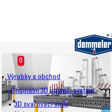
Skip to main content
0
Výrobky a obchod
Originální 3D upínací systém
3D svařovací stoly