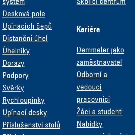
systém
Školicí centrum
Desková pole
Upínacích čepů
Kariéra
Distanční úhel
Demmeler jako
Úhelníky
zaměstnavatel
Dorazy
Odborní a
Podpory
vedoucí
Svěrky
pracovníci
Rychloupínky
Žáci a studenti
Upínací desky
Nabídky
Příslušenství stolů