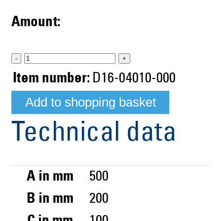
Amount:
-
+
Item number:
D16-04010-000
Technical data
A in mm
500
B in mm
200