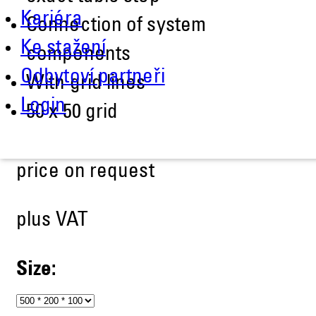
Kariéra
Connection of system
Ke stažení
components
Odbytoví partneři
With grid lines
Login
50 x 50 grid
price on request
plus VAT
Size: