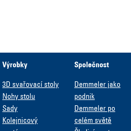
Demmeler Automatisierung &
Roboter GmbH
HRB 11639
Výrobky
Společnost
3D svařovací stoly
Demmeler jako
Nohy stolu
podnik
Sady
Demmeler po
Kolejnicový
celém světě