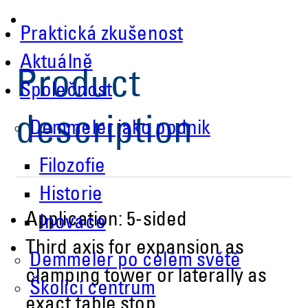
Praktická zkušenost
Aktuálně
Product
Společnost
description
Demmeler jako podnik
Filozofie
Historie
Application: 5-sided
Inovace
Third axis for expansion as
Demmeler po celém světě
clamping tower or laterally as
Školicí centrum
exact table stop