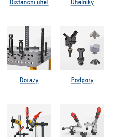
Distanční úhel
Úhelníky
Dorazy
Podpory