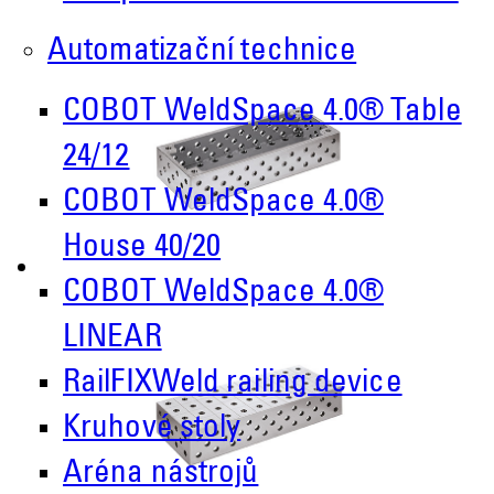
Automatizační technice
COBOT WeldSpace 4.0® Table
24/12
COBOT WeldSpace 4.0®
House 40/20
COBOT WeldSpace 4.0®
LINEAR
RailFIXWeld railing device
Kruhové stoly
Aréna nástrojů