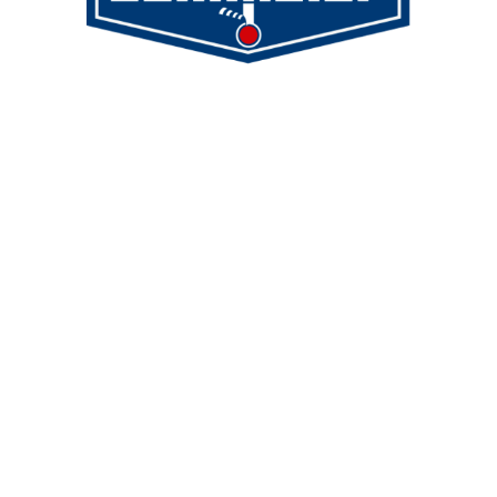
Demmeler Maschinenbau GmbH &
Co. KG
Demmeler Automatisierung &
Roboter GmbH
Alpenstr. 10
87751 Heimertingen