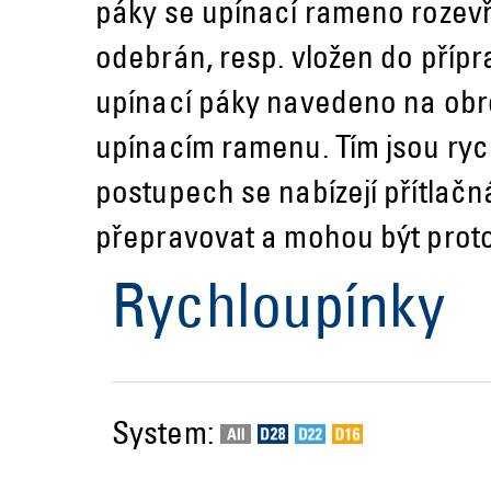
páky se upínací rameno rozevře
odebrán, resp. vložen do příp
upínací páky navedeno na obro
upínacím ramenu. Tím jsou ry
postupech se nabízejí přítlačn
přepravovat a mohou být prot
Rychloupínky
System: