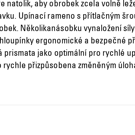
 natolik, aby obrobek zcela volně lež
ravku. Upínací rameno s přítlačným šr
bek. Několikanásobku vynaložení síly 
chloupínky ergonomické a bezpečné př
á prismata jako optimální pro rychlé up
o rychle přizpůsobena změněným úloh