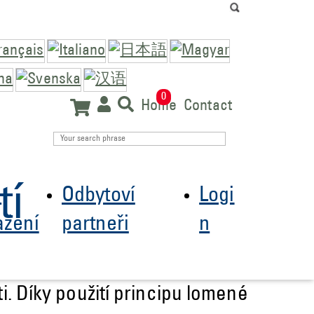
0
Home
Contact
tí
e
Odbytoví
Logi
ažení
partneři
n
. Díky použití principu lomené