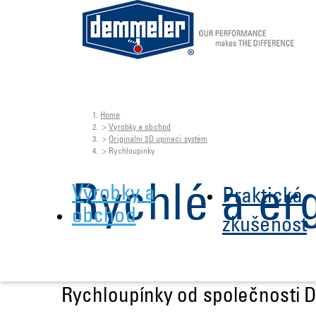
Home
Skip to main content
You are here:
Výrobky a obchod
Originální 3D upínací systém
Rychloupínky
Rychlé a er
Výrobky a
Praktická
obchod
zkušenost
Rychloupínky od společnosti De