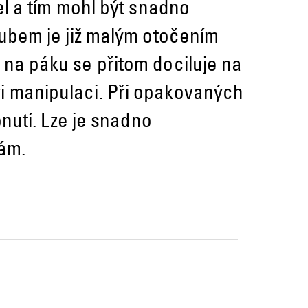
el a tím mohl být snadno
oubem je již malým otočením
na páku se přitom dociluje na
i manipulaci. Při opakovaných
nutí. Lze je snadno
ám.