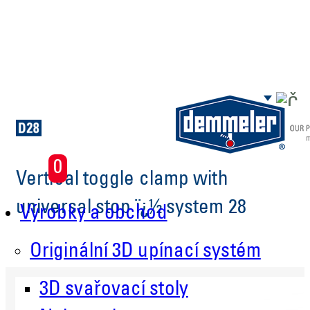
Skip to main content
0
Vertical toggle clamp with
universal stop ï¿½ system 28
Výrobky a obchod
Originální 3D upínací systém
3D svařovací stoly