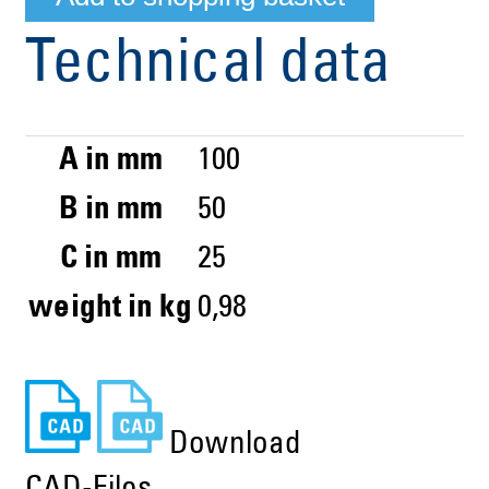
Technical data
A in mm
100
B in mm
50
C in mm
25
weight in kg
0,98
Download