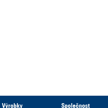
HRA 11517
represented by the
Demmeler Maschinenbau
Verwaltungs GmbH
HRB 13149 AG Memmingen
Demmeler Automatisierung &
Roboter GmbH
HRB 11639
Výrobky
Společnost