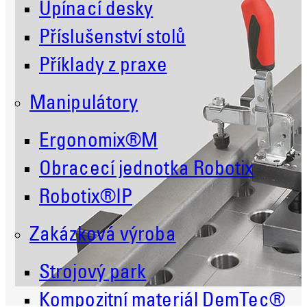
Upínací desky
Příslušenství stolů
Příklady z praxe
Manipulátory
Ergonomix®M
Obracecí jednotka Robotix
Robotix®IP
Zakázková výroba
Strojový park
Kompozitní materiál DemTec®