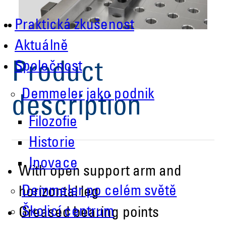
Praktická zkušenost
Aktuálně
Společnost
Product
Demmeler jako podnik
description
Filozofie
Historie
Inovace
With open support arm and
Demmeler po celém světě
horizontal leg
Školicí centrum
Greased bearing points