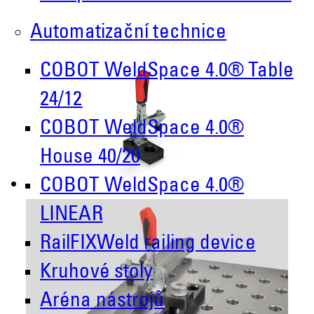
Automatizační technice
COBOT WeldSpace 4.0® Table
24/12
COBOT WeldSpace 4.0®
House 40/20
COBOT WeldSpace 4.0®
LINEAR
RailFIXWeld railing device
Kruhové stoly
Aréna nástrojů