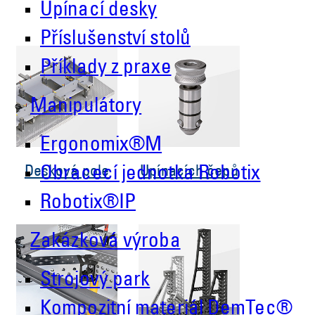
Upínací desky
Příslušenství stolů
Příklady z praxe
Manipulátory
Ergonomix®M
Desková pole
Upínacích čepů
Obracecí jednotka Robotix
Robotix®IP
Zakázková výroba
Strojový park
Kompozitní materiál DemTec®