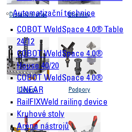
Automatizační technice
Distanční úhel
Úhelníky
COBOT WeldSpace 4.0® Table
24/12
COBOT WeldSpace 4.0®
House 40/20
COBOT WeldSpace 4.0®
LINEAR
Dorazy
Podpory
RailFIXWeld railing device
Kruhové stoly
Aréna nástrojů