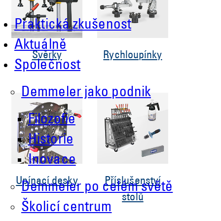
Praktická zkušenost
Aktuálně
Svěrky
Rychloupínky
Společnost
Demmeler jako podnik
Filozofie
Historie
Inovace
Upínací desky
Příslušenství
Demmeler po celém světě
stolů
Školicí centrum