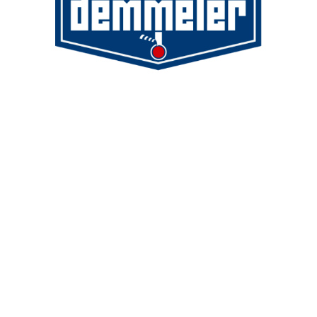
Demmeler Maschinenbau GmbH &
Co. KG
Demmeler Automatisierung &
Roboter GmbH
Alpenstr. 10
87751 Heimertingen