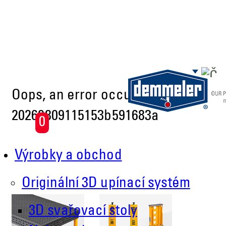
Skip to main content
Oops, an error occurred! Code:
20260809115153b591683a
0
Výrobky a obchod
Originální 3D upínací systém
3D svařovací stoly