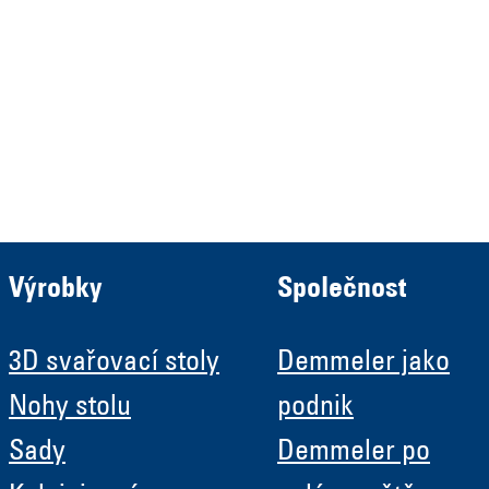
HRB 13149 AG Memmingen
Demmeler Automatisierung &
Roboter GmbH
HRB 11639
Výrobky
Společnost
3D svařovací stoly
Demmeler jako
Nohy stolu
podnik
Sady
Demmeler po