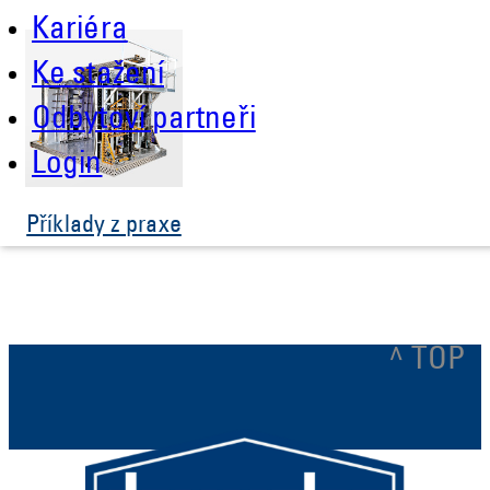
Kariéra
Ke stažení
Odbytoví partneři
Login
Příklady z praxe
^ TOP