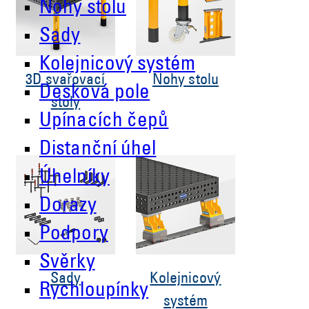
Nohy stolu
Sady
Kolejnicový systém
3D svařovací
Nohy stolu
Desková pole
stoly
Upínacích čepů
Distanční úhel
Úhelníky
Dorazy
Podpory
Svěrky
Sady
Kolejnicový
Rychloupínky
systém