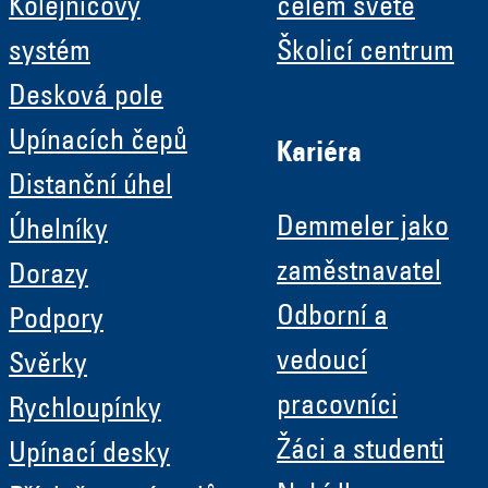
Kolejnicový
celém světě
systém
Školicí centrum
Desková pole
Upínacích čepů
Kariéra
Distanční úhel
Demmeler jako
Úhelníky
zaměstnavatel
Dorazy
Odborní a
Podpory
vedoucí
Svěrky
pracovníci
Rychloupínky
Žáci a studenti
Upínací desky