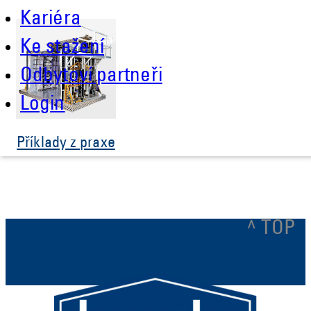
Kariéra
Ke stažení
Odbytoví partneři
Login
Příklady z praxe
^ TOP