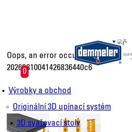
Skip to main content
Oops, an error occurred! Code:
20260810041426836440c6
0
Výrobky a obchod
Originální 3D upínací systém
3D svařovací stoly