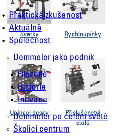
Praktická zkušenost
Aktuálně
Svěrky
Rychloupínky
Společnost
Demmeler jako podnik
Filozofie
Historie
Inovace
Upínací desky
Příslušenství
Demmeler po celém světě
stolů
Školicí centrum