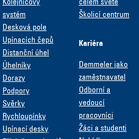
Kolejnicový
celém světě
systém
Školicí centrum
Desková pole
Upínacích čepů
Kariéra
Distanční úhel
Demmeler jako
Úhelníky
zaměstnavatel
Dorazy
Odborní a
Podpory
vedoucí
Svěrky
pracovníci
Rychloupínky
Žáci a studenti
Upínací desky