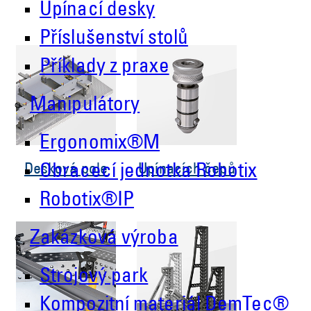
Upínací desky
Příslušenství stolů
Příklady z praxe
Manipulátory
Ergonomix®M
Desková pole
Upínacích čepů
Obracecí jednotka Robotix
Robotix®IP
Zakázková výroba
Strojový park
Kompozitní materiál DemTec®