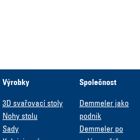
HRB 13149 AG Memmingen
Demmeler Automatisierung &
Roboter GmbH
HRB 11639
Výrobky
Společnost
3D svařovací stoly
Demmeler jako
Nohy stolu
podnik
Sady
Demmeler po