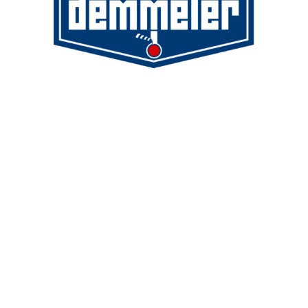
Demmeler Maschinenbau GmbH &
Co. KG
Demmeler Automatisierung &
Roboter GmbH
Alpenstr. 10
87751 Heimertingen