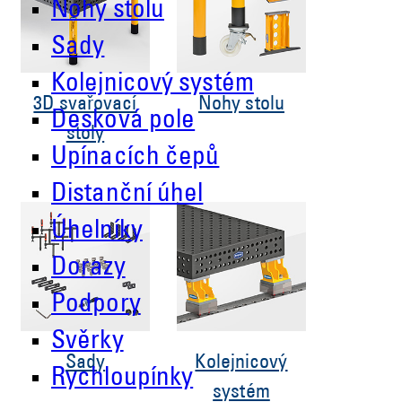
Nohy stolu
Sady
Kolejnicový systém
3D svařovací
Nohy stolu
Desková pole
stoly
Upínacích čepů
Distanční úhel
Úhelníky
Dorazy
Podpory
Svěrky
Sady
Kolejnicový
Rychloupínky
systém