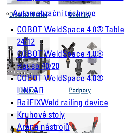
Automatizační technice
Distanční úhel
Úhelníky
COBOT WeldSpace 4.0® Table
24/12
COBOT WeldSpace 4.0®
House 40/20
COBOT WeldSpace 4.0®
LINEAR
Dorazy
Podpory
RailFIXWeld railing device
Kruhové stoly
Aréna nástrojů