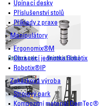
Upínací desky
Příslušenství stolů
Příklady z praxe
Manipulátory
Ergonomix®M
Desková pole
Upínacích čepů
Obracecí jednotka Robotix
Robotix®IP
Zakázková výroba
Strojový park
Kompozitní materiál DemTec®