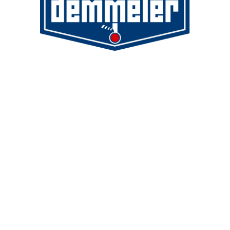
Demmeler Maschinenbau GmbH &
Co. KG
Demmeler Automatisierung &
Roboter GmbH
Alpenstr. 10
87751 Heimertingen