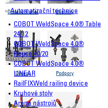
Automatizační technice
Distanční úhel
Úhelníky
COBOT WeldSpace 4.0® Table
24/12
COBOT WeldSpace 4.0®
House 40/20
COBOT WeldSpace 4.0®
LINEAR
Dorazy
Podpory
RailFIXWeld railing device
Kruhové stoly
Aréna nástrojů