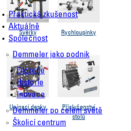
Praktická zkušenost
Aktuálně
Svěrky
Rychloupínky
Společnost
Demmeler jako podnik
Filozofie
Historie
Inovace
Upínací desky
Příslušenství
Demmeler po celém světě
stolů
Školicí centrum