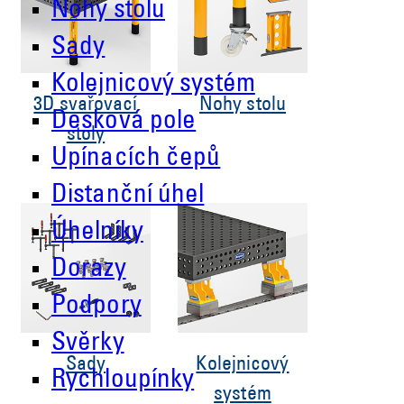
Nohy stolu
Sady
Kolejnicový systém
3D svařovací
Nohy stolu
Desková pole
stoly
Upínacích čepů
Distanční úhel
Úhelníky
Dorazy
Podpory
Svěrky
Sady
Kolejnicový
Rychloupínky
systém