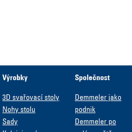
HRB 13149 AG Memmingen
Demmeler Automatisierung &
Roboter GmbH
HRB 11639
Výrobky
Společnost
3D svařovací stoly
Demmeler jako
Nohy stolu
podnik
Sady
Demmeler po