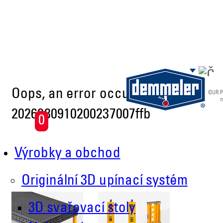
Skip to main content
Oops, an error occurred! Code:
2026080910200237007ffb
0
Výrobky a obchod
Originální 3D upínací systém
3D svařovací stoly