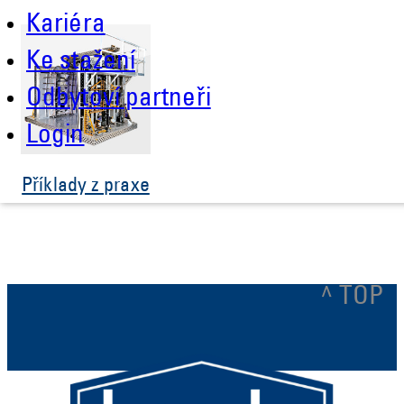
Kariéra
Ke stažení
Odbytoví partneři
Login
Příklady z praxe
^ TOP