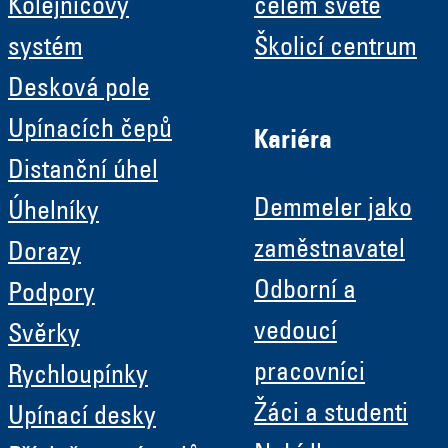
Kolejnicový
celém světě
systém
Školicí centrum
Desková pole
Upínacích čepů
Kariéra
Distanční úhel
Demmeler jako
Úhelníky
zaměstnavatel
Dorazy
Odborní a
Podpory
vedoucí
Svěrky
pracovníci
Rychloupínky
Žáci a studenti
Upínací desky