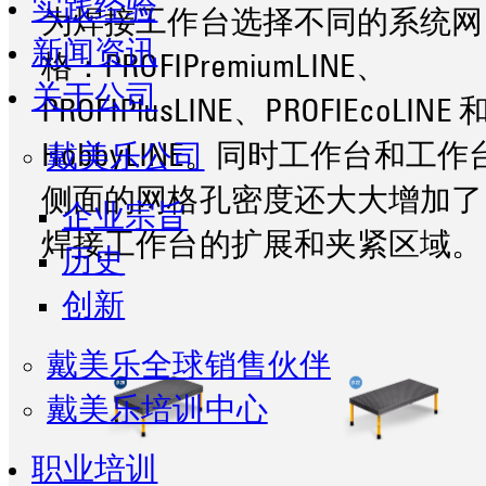
实践经验
为焊接工作台选择不同的系统网
新闻资讯
格：PROFIPremiumLINE、
关于公司
PROFIPlusLINE、PROFIEcoLINE 
HobbyLINE。同时工作台和工作
戴美乐公司
侧面的网格孔密度还大大增加了
企业宗旨
焊接工作台的扩展和夹紧区域。
历史
创新
戴美乐全球销售伙伴
戴美乐培训中心
职业培训