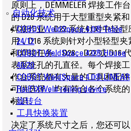
原则上，DEMMELER 焊接工作台
自动化技术
的 D28 系统用于大型重型夹紧和
焊接作业，D22 系统针对中轻型
COBOT WeldSpace 4.0® Table
用，D16 系统则针对小型轻型夹
24/12
和焊接任务。D28、D22 或 D16 
COBOT WeldSpace 4.0® House
表系统孔的孔直径。每个焊接工
40/20
作台系统都有大量的工具和配件
COBOT WeldSpace 4.0® LINEAR
可供选择，均有符合各个系统的
RailFIXWeld railing device
标识。
旋转台
工具快换装置
决定了系统尺寸之后，您还可以