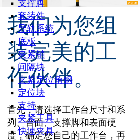
支撑脚
套装件
我们为您组
导轨系统
底板
装完美的工
夹紧销
间隔块
作伙伴。
夹紧定位角钢
定位块
支持
首先，请选择工作台尺寸和系
夹紧工具
列、台面、支撑脚和表面硬
快速夹具
度，确定您自己的工作台，再