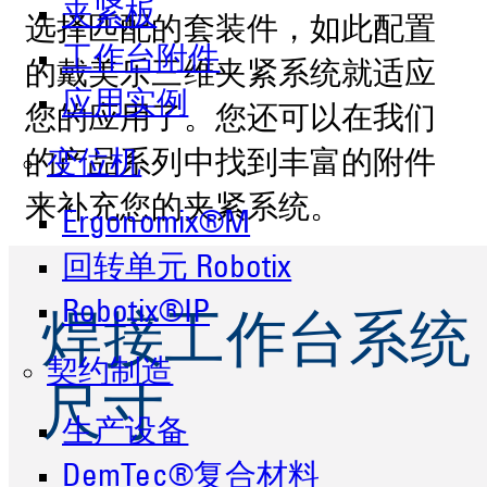
夹紧板
选择匹配的套装件，如此配置
工作台附件
的戴美乐三维夹紧系统就适应
应用实例
您的应用了。您还可以在我们
变位机
的产品系列中找到丰富的附件
来补充您的夹紧系统。
Ergonomix®M
回转单元 Robotix
Robotix®IP
焊接工作台系统
契约制造
尺寸
生产设备
DemTec®复合材料