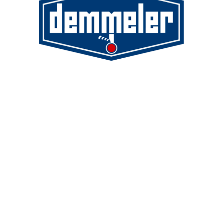
Demmeler Maschinenbau GmbH &
Co. KG
Demmeler Automatisierung &
Roboter GmbH
Alpenstr. 10