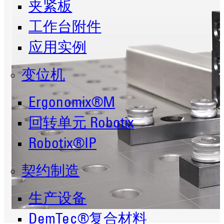
夹紧板
工作台附件
应用实例
变位机
Ergonomix®M
回转单元 Robotix
Robotix®IP
契约制造
生产设备
DemTec®复合材料