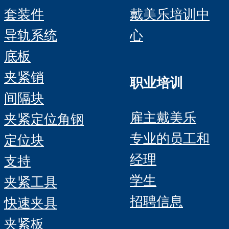
套装件
戴美乐培训中
导轨系统
心
底板
夹紧销
职业培训
间隔块
雇主戴美乐
夹紧定位角钢
专业的员工和
定位块
经理
支持
学生
夹紧工具
招聘信息
快速夹具
夹紧板