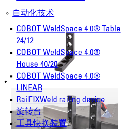
自动化技术
COBOT WeldSpace 4.0® Table
24/12
COBOT WeldSpace 4.0®
House 40/20
COBOT WeldSpace 4.0®
LINEAR
RailFIXWeld railing device
旋转台
工具快换装置