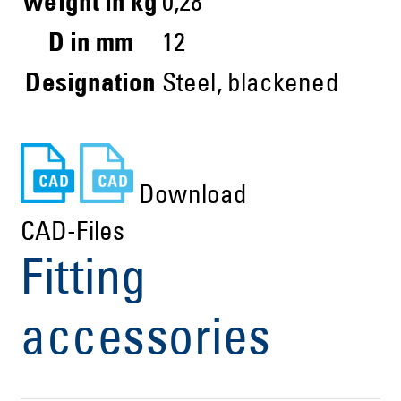
weight in kg
0,28
D in mm
12
Designation
Steel, blackened
Download
CAD-Files
Fitting
accessories