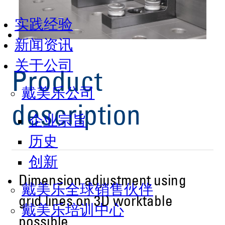
实践经验
新闻资讯
关于公司
Product
戴美乐公司
description
企业宗旨
历史
创新
Dimension adjustment using
戴美乐全球销售伙伴
grid lines on 3D worktable
戴美乐培训中心
possible