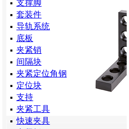
支撑脚
套装件
导轨系统
底板
夹紧销
间隔块
夹紧定位角钢
定位块
支持
夹紧工具
快速夹具