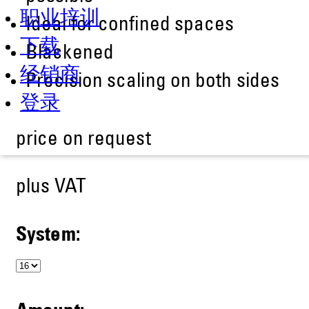
职业培训
Ideal for confined spaces
下载
Blackened
经销商
Precision scaling on both sides
登录
price on request
plus VAT
System: