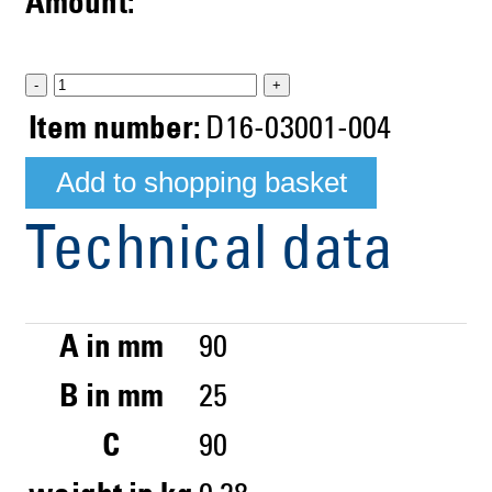
Amount:
-
+
Item number:
D16-03001-004
Technical data
A in mm
90
B in mm
25
C
90