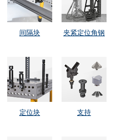
间隔块
夹紧定位角钢
定位块
支持