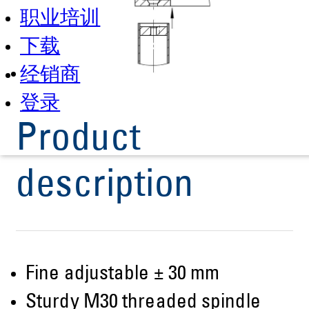
职业培训
下载
经销商
登录
Product
description
Fine adjustable ± 30 mm
Sturdy M30 threaded spindle