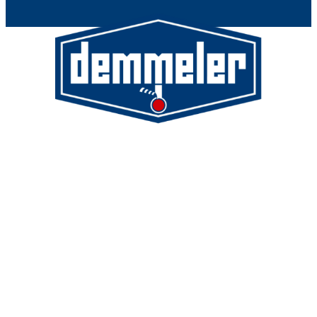
Demmeler Maschinenbau GmbH &
Co. KG
Demmeler Automatisierung &
Roboter GmbH