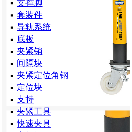
支撑脚
套装件
导轨系统
底板
夹紧销
间隔块
夹紧定位角钢
定位块
支持
夹紧工具
快速夹具