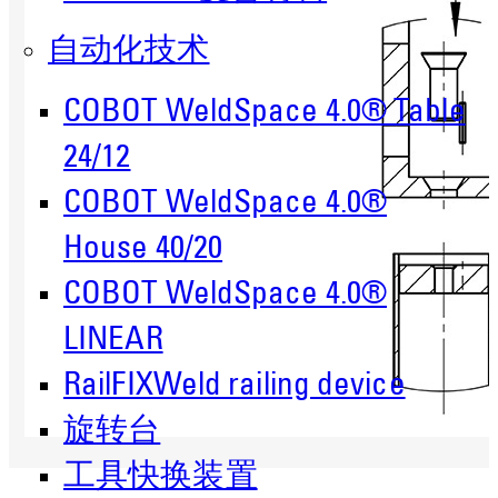
自动化技术
COBOT WeldSpace 4.0® Table
24/12
COBOT WeldSpace 4.0®
House 40/20
COBOT WeldSpace 4.0®
LINEAR
RailFIXWeld railing device
旋转台
工具快换装置