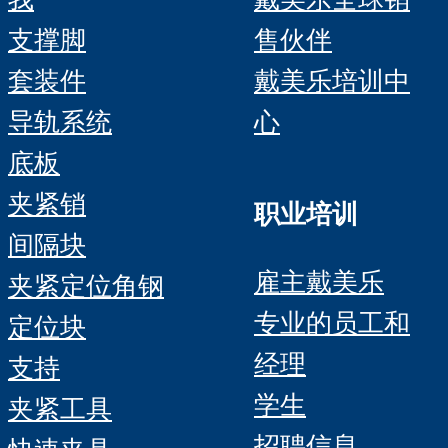
我
戴美乐全球销
支撑脚
售伙伴
套装件
戴美乐培训中
导轨系统
心
底板
夹紧销
职业培训
间隔块
雇主戴美乐
夹紧定位角钢
专业的员工和
定位块
经理
支持
学生
夹紧工具