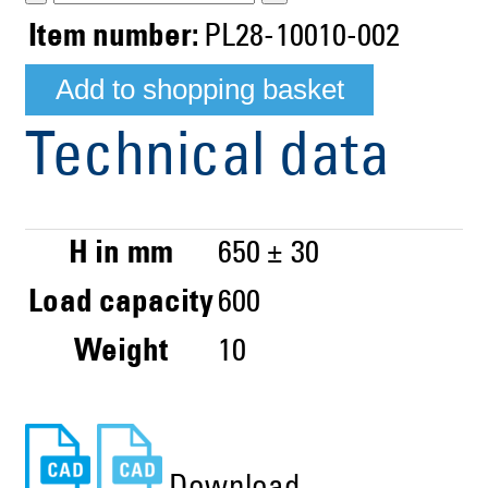
Item number:
PL28-10010-002
Technical data
H in mm
650 ± 30
Load capacity
600
Weight
10