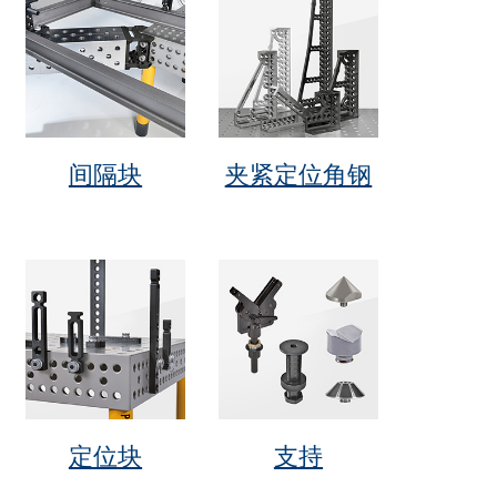
间隔块
夹紧定位角钢
定位块
支持