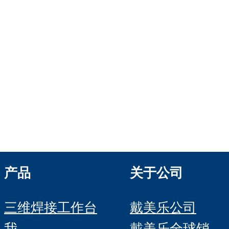
represented by the
Demmeler Maschinenbau
Verwaltungs GmbH
HRB 13149 AG Memmingen
Demmeler Automatisierung &
Roboter GmbH
HRB 11639
产品
关于公司
三维焊接工作台
戴美乐公司