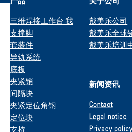
产品
关于公司
三维焊接工作台 我
戴美乐公司
支撑脚
戴美乐全球
套装件
戴美乐培训
H &
导轨系统
底板
夹紧销
新闻资讯
间隔块
Contact
夹紧定位角钢
Legal notice
定位块
Privacy polic
支持