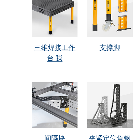
三维焊接工作
支撑脚
台 我
间隔块
夹紧定位角钢