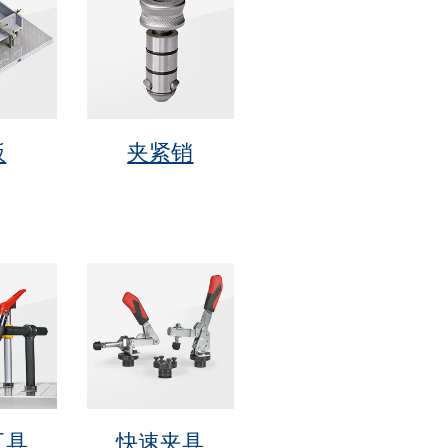
板
夹紧销
工具
快速夹具