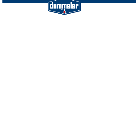
Demmeler Maschinenbau Gmb
Co. KG
Demmeler Automatisierung &
Roboter GmbH
Alpenstr. 10
87751 Heimertingen
Tel.
+49 (0)8335/ 98 59 - 0
info(at)demmeler.com