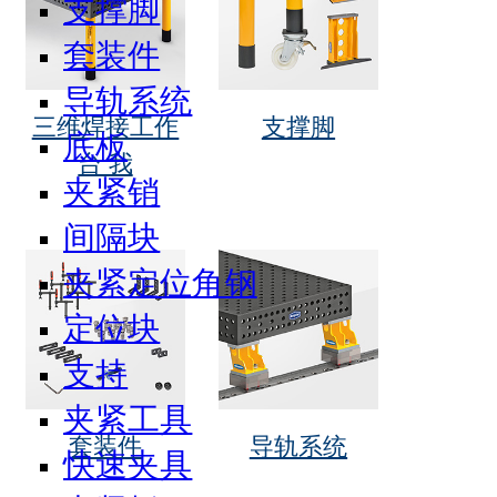
支撑脚
套装件
导轨系统
三维焊接工作
支撑脚
底板
台 我
夹紧销
间隔块
夹紧定位角钢
定位块
支持
夹紧工具
套装件
导轨系统
快速夹具