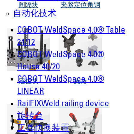
间隔块
夹紧定位角钢
自动化技术
COBOT WeldSpace 4.0® Table
24/12
COBOT WeldSpace 4.0®
House 40/20
COBOT WeldSpace 4.0®
定位块
支持
LINEAR
RailFIXWeld railing device
旋转台
工具快换装置