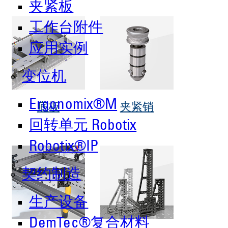
夹紧板
工作台附件
应用实例
变位机
Ergonomix®M
底板
夹紧销
回转单元 Robotix
Robotix®IP
契约制造
生产设备
DemTec®复合材料