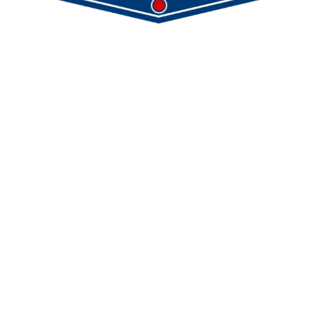
Demmeler Maschinenbau GmbH &
Co. KG
Demmeler Automatisierung &
Roboter GmbH
Alpenstr. 10
87751 Heimertingen
Tel.
+49 (0)8335/ 98 59 - 0