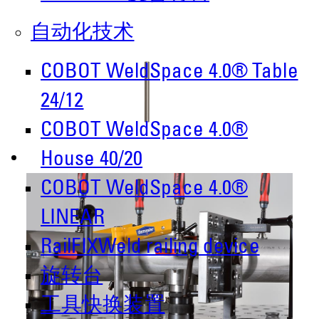
自动化技术
COBOT WeldSpace 4.0® Table
24/12
COBOT WeldSpace 4.0®
House 40/20
COBOT WeldSpace 4.0®
LINEAR
RailFIXWeld railing device
旋转台
工具快换装置