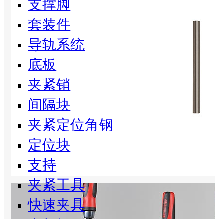
支撑脚
套装件
导轨系统
底板
夹紧销
间隔块
夹紧定位角钢
定位块
支持
夹紧工具
快速夹具