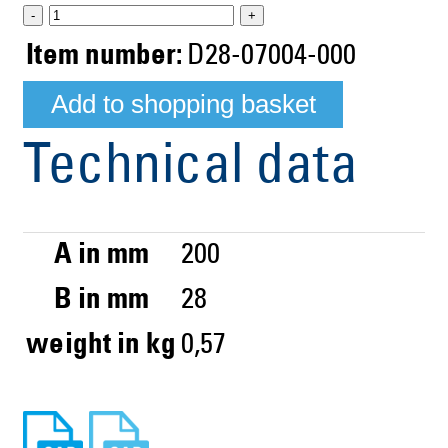
-
+
Item number:
D28-07004-000
Technical data
A in mm
200
B in mm
28
weight in kg
0,57