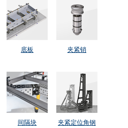
底板
夹紧销
间隔块
夹紧定位角钢