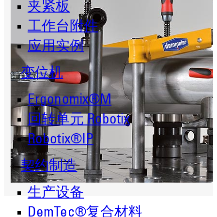
夹紧板
工作台附件
应用实例
变位机
Ergonomix®M
回转单元 Robotix
Robotix®IP
契约制造
生产设备
DemTec®复合材料