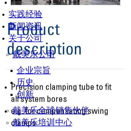
实践经验
新闻资讯
Product
关于公司
description
戴美乐公司
企业宗旨
历史
Precision clamping tube to fit
创新
all system bores
戴美乐全球销售伙伴
e.g. for compensating swing
戴美乐培训中心
clamps